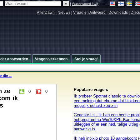
|
Wachtwoord kwijt
AfterDawn
|
Nieuws
|
Vraag en Antwoord
|
Downloads
|
Discu
nder antwoorden
Vragen verkennen
Stel je vraag!
 die ...
Populaire vragen:
n ze
0
0
Ik probeer Spotnet classic te downloa
kom ik
een melding dat chrome dat blokkee
is
mogelijk gehakt zou zijn
Geachte Ls., Ik heb een beetje pro
het programma Win10XPE.Kan iema
uitleggen of er een ned. talige uitleg 
aanwezig is.
Ik heb inpixio photo 10 aangekocht (