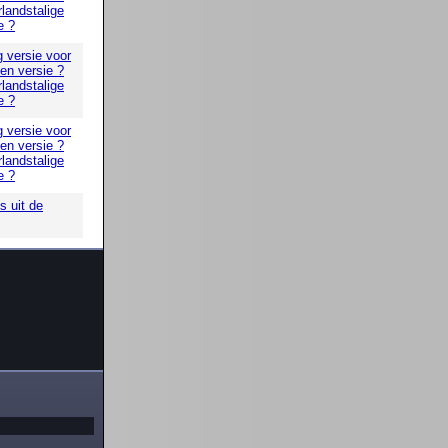
landstalige
e ?
g versie voor
 en versie ?
landstalige
e ?
g versie voor
 en versie ?
landstalige
e ?
 uit de