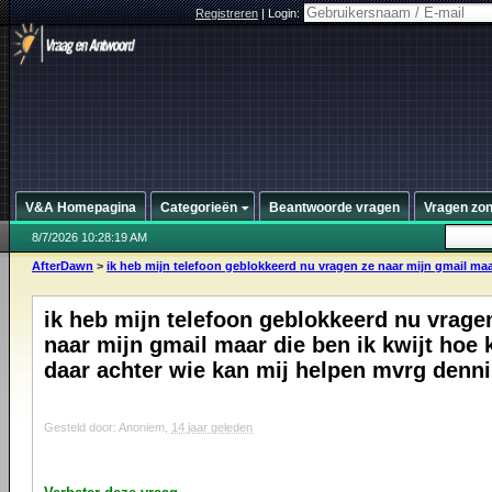
Registreren
|
Login:
V&A Homepagina
Categorieën
Beantwoorde vragen
Vragen zo
8/7/2026 10:28:19 AM
AfterDawn
>
ik heb mijn telefoon geblokkeerd nu vragen ze naar mijn gmail maar
ik heb mijn telefoon geblokkeerd nu vrage
naar mijn gmail maar die ben ik kwijt hoe 
daar achter wie kan mij helpen mvrg denn
Gesteld door: Anoniem,
14 jaar geleden