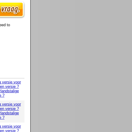
eed to
g versie voor
 en versie ?
landstalige
e ?
g versie voor
 en versie ?
landstalige
e ?
g versie voor
 en versie ?