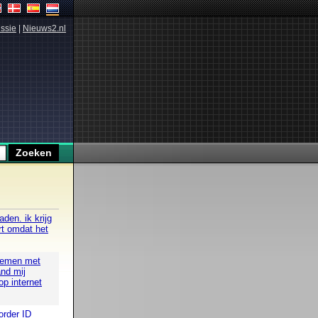
ssie
|
Nieuws2.nl
den. ik krijg
rt omdat het
blemen met
nd mij
op internet
order ID