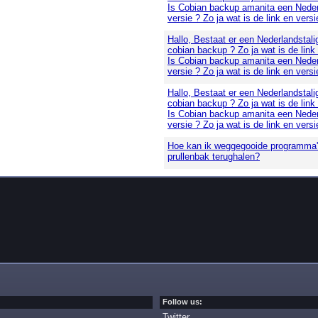
Is Cobian backup amanita een Neder
versie ? Zo ja wat is de link en versi
Hallo, Bestaat er een Nederlandstali
cobian backup ? Zo ja wat is de link
Is Cobian backup amanita een Neder
versie ? Zo ja wat is de link en versi
Hallo, Bestaat er een Nederlandstali
cobian backup ? Zo ja wat is de link
Is Cobian backup amanita een Neder
versie ? Zo ja wat is de link en versi
Hoe kan ik weggegooide programma's
prullenbak terughalen?
Follow us:
Twitter