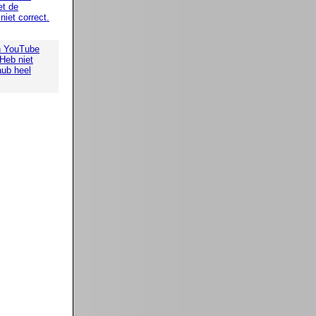
t de
iet correct.
n YouTube
 Heb niet
aub heel