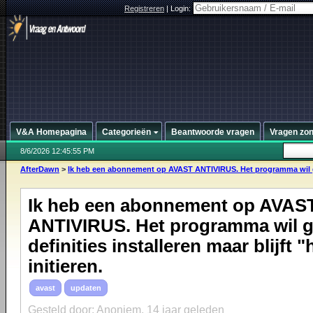
Registreren
|
Login:
V&A Homepagina
Categorieën
Beantwoorde vragen
Vragen zo
8/6/2026 12:45:55 PM
AfterDawn
>
Ik heb een abonnement op AVAST ANTIVIRUS. Het programma wil g
Ik heb een abonnement op AVAS
ANTIVIRUS. Het programma wil 
definities installeren maar blijft 
initieren.
avast
updaten
Gesteld door: Anoniem,
14 jaar geleden