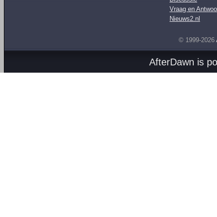
Vraag en Antwoo
Nieuws2.nl
© 1999-2026
AfterDawn is p