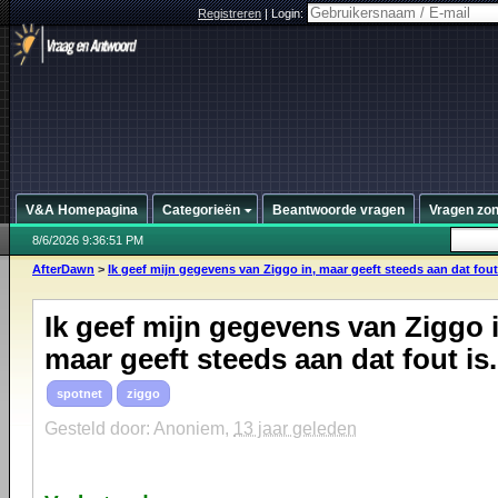
Registreren
|
Login:
V&A Homepagina
Categorieën
Beantwoorde vragen
Vragen zo
8/6/2026 9:36:51 PM
AfterDawn
>
Ik geef mijn gegevens van Ziggo in, maar geeft steeds aan dat fout 
Ik geef mijn gegevens van Ziggo i
maar geeft steeds aan dat fout is.
spotnet
ziggo
Gesteld door: Anoniem,
13 jaar geleden