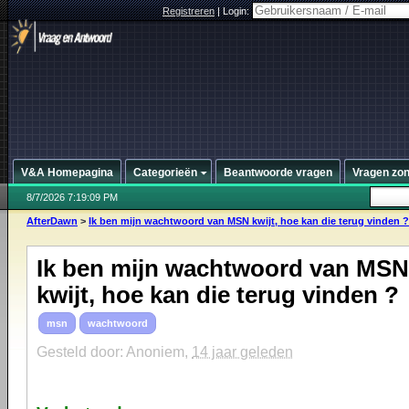
Registreren
|
Login:
V&A Homepagina
Categorieën
Beantwoorde vragen
Vragen zo
8/7/2026 7:19:09 PM
AfterDawn
>
Ik ben mijn wachtwoord van MSN kwijt, hoe kan die terug vinden ?
Ik ben mijn wachtwoord van MSN
kwijt, hoe kan die terug vinden ?
msn
wachtwoord
Gesteld door: Anoniem,
14 jaar geleden