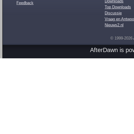
Downloads
Feedback
Top Downloads
Discussie
Vraag en Antwoo
Nieuws2.nl
© 1999-2026
AfterDawn is p