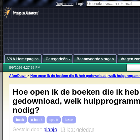
Registreren
|
Login:
V&A Homepagina
Categorieën
Beantwoorde vragen
Vragen zo
8/9/2026 4:27:58 PM
AfterDawn
>
Hoe open ik de boeken die ik heb gedownload, welk hulpprogramma
Hoe open ik de boeken die ik heb
gedownload, welk hulpprogramm
nodig?
boek
e-book
epub
lezen
Gesteld door:
pianjo
,
13 jaar geleden