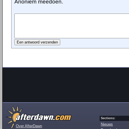
Anoniem meedoen.
Sections:
Nieuws
Over AfterDawn