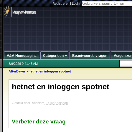
Registreren
|
Login:
V&A Homepagina
Categorieën
Beantwoorde vragen
Vragen zo
8/9/2026 9:41:46 AM
AfterDawn
>
hetnet en inloggen spotnet
hetnet en inloggen spotnet
Gesteld door: Anoniem,
14 jaar geleden
Verbeter deze vraag