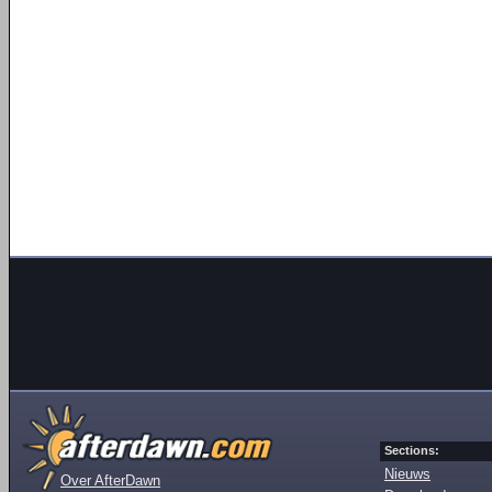
Sections:
Nieuws
Over AfterDawn