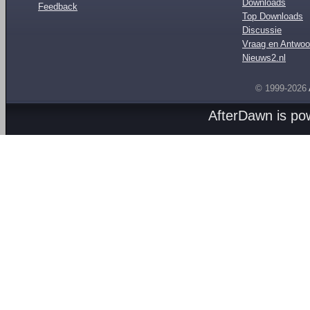
Downloads
Feedback
Top Downloads
Discussie
Vraag en Antwoo
Nieuws2.nl
© 1999-2026
AfterDawn is p