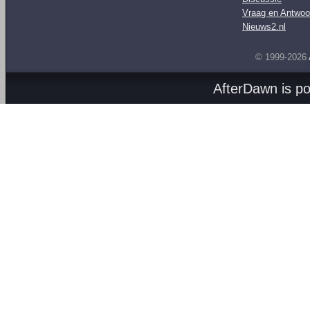
Vraag en Antwoo
Nieuws2.nl
© 1999-2026
AfterDawn is p