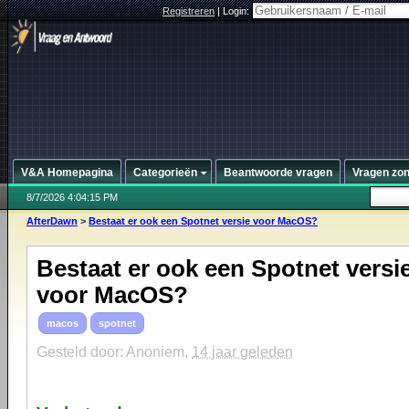
Registreren
|
Login:
V&A Homepagina
Categorieën
Beantwoorde vragen
Vragen zo
8/7/2026 4:04:15 PM
AfterDawn
>
Bestaat er ook een Spotnet versie voor MacOS?
Bestaat er ook een Spotnet versi
voor MacOS?
macos
spotnet
Gesteld door: Anoniem,
14 jaar geleden