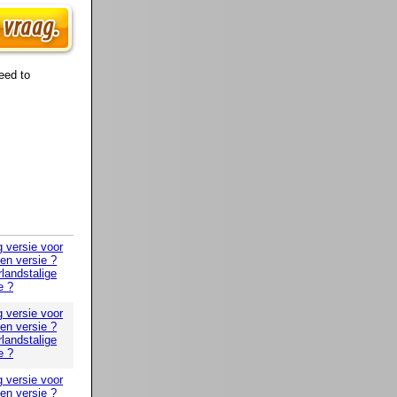
eed to
g versie voor
 en versie ?
landstalige
e ?
g versie voor
 en versie ?
landstalige
e ?
g versie voor
 en versie ?