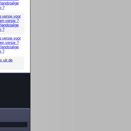
landstalige
e ?
g versie voor
 en versie ?
landstalige
e ?
g versie voor
 en versie ?
landstalige
e ?
 uit de