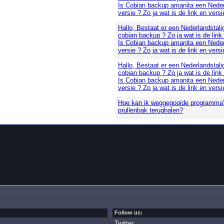
Is Cobian backup amanita een Neder
versie ? Zo ja wat is de link en versi
Hallo, Bestaat er een Nederlandstali
cobian backup ? Zo ja wat is de link
Is Cobian backup amanita een Neder
versie ? Zo ja wat is de link en versi
Hallo, Bestaat er een Nederlandstali
cobian backup ? Zo ja wat is de link
Is Cobian backup amanita een Neder
versie ? Zo ja wat is de link en versi
Hoe kan ik weggegooide programma's
prullenbak terughalen?
Follow us:
Twitter