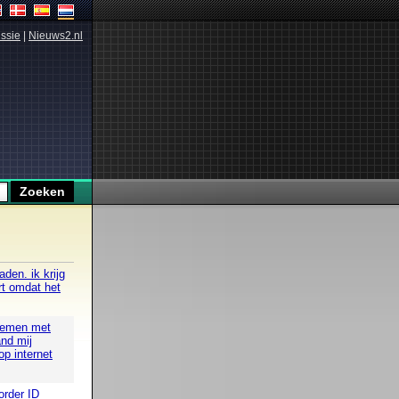
ssie
|
Nieuws2.nl
den. ik krijg
rt omdat het
blemen met
nd mij
op internet
order ID