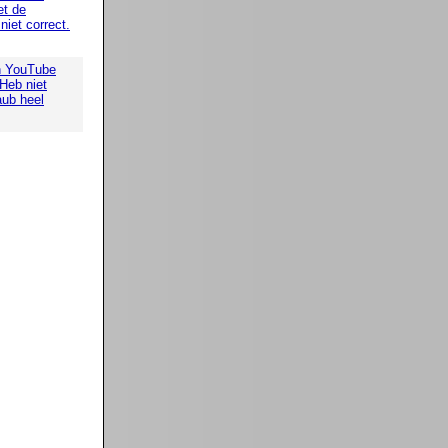
t de
iet correct.
n YouTube
 Heb niet
aub heel