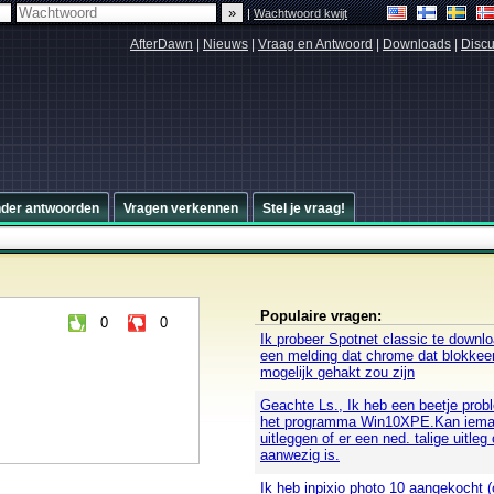
|
Wachtwoord kwijt
AfterDawn
|
Nieuws
|
Vraag en Antwoord
|
Downloads
|
Discu
nder antwoorden
Vragen verkennen
Stel je vraag!
Populaire vragen:
0
0
Ik probeer Spotnet classic te downloa
een melding dat chrome dat blokkee
mogelijk gehakt zou zijn
Geachte Ls., Ik heb een beetje pro
het programma Win10XPE.Kan iema
uitleggen of er een ned. talige uitleg 
aanwezig is.
Ik heb inpixio photo 10 aangekocht (