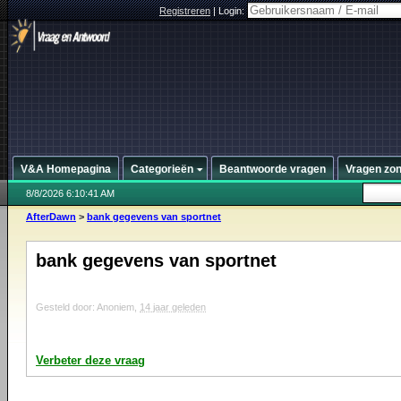
Registreren
|
Login:
V&A Homepagina
Categorieën
Beantwoorde vragen
Vragen zo
8/8/2026 6:10:41 AM
AfterDawn
>
bank gegevens van sportnet
bank gegevens van sportnet
Gesteld door: Anoniem,
14 jaar geleden
Verbeter deze vraag