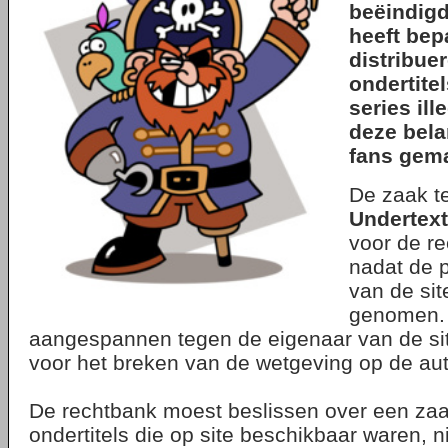
beëindigd
heeft bep
distribue
ondertitel
series ille
deze bel
fans gema
De zaak t
Undertext
voor de re
nadat de p
van de sit
genomen.
aangespannen tegen de eigenaar van de s
voor het breken van de wetgeving op de au
De rechtbank moest beslissen over een zaa
ondertitels die op site beschikbaar waren, n