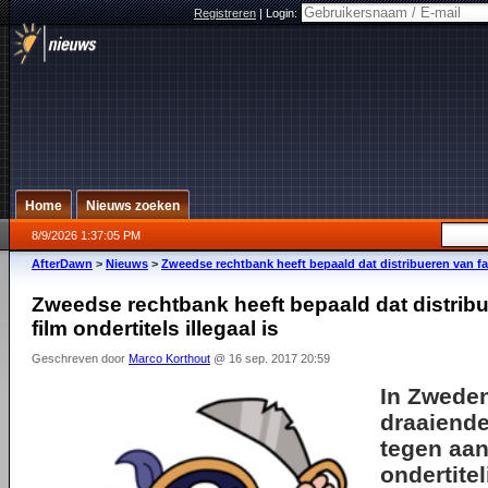
Registreren
|
Login:
Home
Nieuws zoeken
8/9/2026 1:37:05 PM
AfterDawn
>
Nieuws
>
Zweedse rechtbank heeft bepaald dat distribueren van fan
Zweedse rechtbank heeft bepaald dat distrib
film ondertitels illegaal is
Geschreven door
Marco Korthout
@ 16 sep. 2017 20:59
In Zweden
draaiende
tegen aan
ondertite