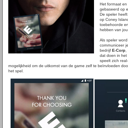
Het formaat en
gebaseerd op ee
De speler heef
op Coney Island
toebehoorde en 
hebben van jou
Als speler word 
communiceer je
bedrijf
E-Corp
,
dat doen in het
speelt zich real-
mogelijkheid om de uitkomst van de game zelf te beïnvloeden door
het spel.