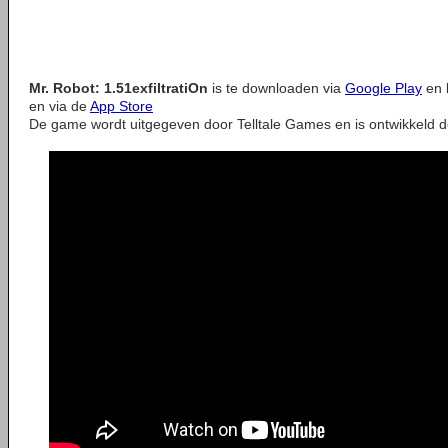
Mr. Robot: 1.51exfiltratiOn
is te downloaden via
Google Play
en 
en via de
App Store
De game wordt uitgegeven door Telltale Games en is ontwikkeld d