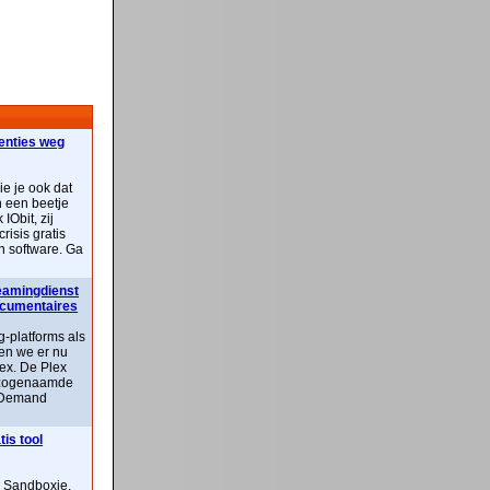
centies weg
ie je ook dat
n een beetje
IObit, zij
risis gratis
n software. Ga
reamingdienst
documentaires
-platforms als
ben we er nu
lex. De Plex
n zogenaamde
 Demand
is tool
n Sandboxie,