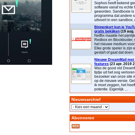
Sophos heeft bekend ge
software vanaf nu echte 
geworden. Sandboxie is
programma dat andere s
uitvoert in een sandbox, e
Binnenkort kun je YouTu
gratis bekijken
(19 aug.
Netflix maakte het pijnlij
Redbox en Blockbuster, 
het nieuwe medium voor t
Elke grote speler is zijn 
gestart of gaat dat doen. 
Nieuwe DreamMail met 
features
(23 apr. 2019 2
Was de good old DreamM
tijdje uit het oog verloren
bezoeker van onze site 
op de nieuwe versie. Geï
ik moet zeggen, het heef
potentie. Eigenlijk ....
Nieuwsarchief
Abonneren