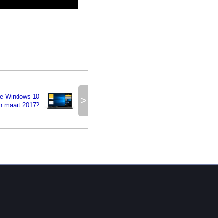
te Windows 10
>
in maart 2017?