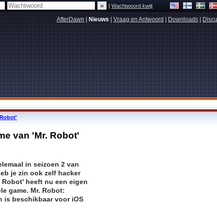
|
Wachtwoord kwijt
AfterDawn
|
Nieuws
|
Vraag en Antwoord
|
Downloads
|
Discu
 Robot'
me van 'Mr. Robot'
helemaal in seizoen 2 van
eb je zin ook zelf hacker
. Robot' heeft nu een eigen
ele game. Mr. Robot:
On is beschikbaar voor iOS