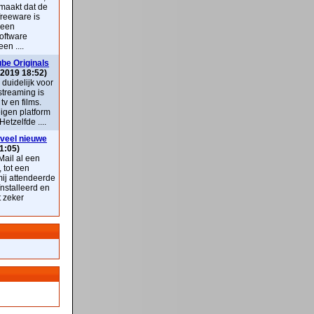
maakt dat de
freeware is
 een
oftware
en ....
be Originals
 2019 18:52)
k duidelijk voor
streaming is
v en films.
eigen platform
Hetzelfde ....
veel nieuwe
1:05)
ail al een
, tot een
mij attendeerde
nstalleerd en
t zeker