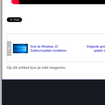
Snel de Windows 10
Volgende gro
<
Jubileumupdate installeren
update 
Op dit artikel kun je niet reageren.