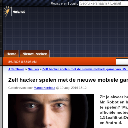
Registreren
|
Login:
Home
Nieuws zoeken
8/6/2026 8:38:06 AM
AfterDawn
>
Nieuws
>
Zelf hacker spelen met de nieuwe mobiele game van 'Mr.
Zelf hacker spelen met de nieuwe mobiele ga
Geschreven door
Marco Korthout
@ 19 aug. 2016 13:12
Zit je alweer 
Mr. Robot en h
te spelen? 'Mr
officiële mobi
1.51exfiltrati
en Android.