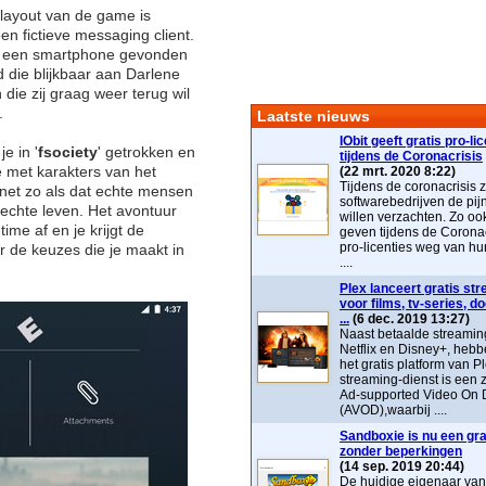
 layout van de game is
n fictieve messaging client.
t een smartphone gevonden
 die blijkbaar aan Darlene
die zij graag weer terug wil
.
Laatste nieuws
IObit geeft gratis pro-li
je in '
fsociety
' getrokken en
tijdens de Coronacrisis
 met karakters van het
(22 mrt. 2020 8:22)
Tijdens de coronacrisis z
 net zo als dat echte mensen
softwarebedrijven de pij
 echte leven. Het avontuur
willen verzachten. Zo ook 
time af en je krijgt de
geven tijdens de Coronac
pro-licenties weg van hu
 de keuzes die je maakt in
....
Plex lanceert gratis st
voor films, tv-series, 
...
(6 dec. 2019 13:27)
Naast betaalde streaming
Netflix en Disney+, heb
het gratis platform van P
streaming-dienst is ee
Ad-supported Video On
(AVOD),waarbij ....
Sandboxie is nu een grat
zonder beperkingen
(14 sep. 2019 20:44)
De huidige eigenaar va