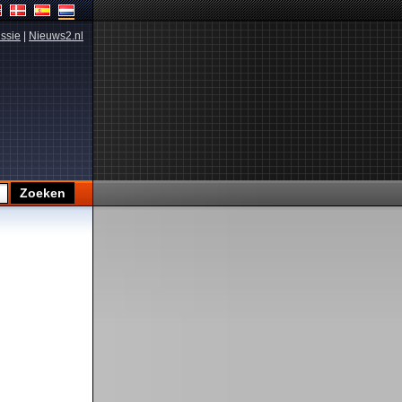
ssie
|
Nieuws2.nl