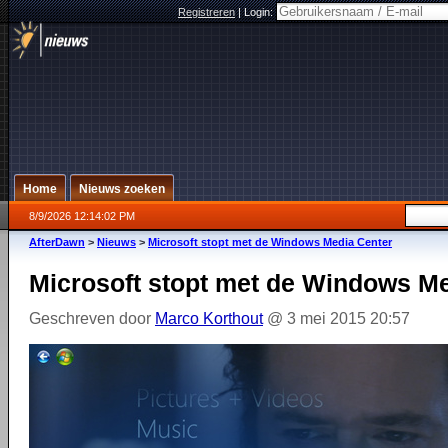
Registreren
|
Login:
Home
Nieuws zoeken
8/9/2026 12:14:02 PM
AfterDawn
>
Nieuws
>
Microsoft stopt met de Windows Media Center
Microsoft stopt met de Windows M
Geschreven door
Marco Korthout
@ 3 mei 2015 20:57