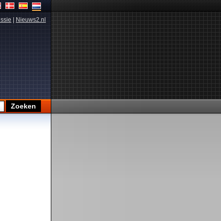
ssie
|
Nieuws2.nl