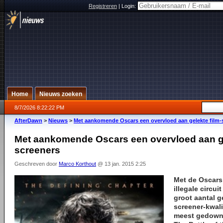
Registreren
|
Login:
Home
Nieuws zoeken
8/7/2026 8:22:22 PM
AfterDawn
>
Nieuws
>
Met aankomende Oscars een overvloed aan gelekte film-
Met aankomende Oscars een overvloed aan ge
screeners
Geschreven door
Marco Korthout
@ 13 jan. 2015 2:25
Met de Oscars 
illegale circu
groot aantal ge
screener-kwalit
meest gedownl