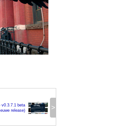
 v0.3.7.1 beta
>
ieuwe release)