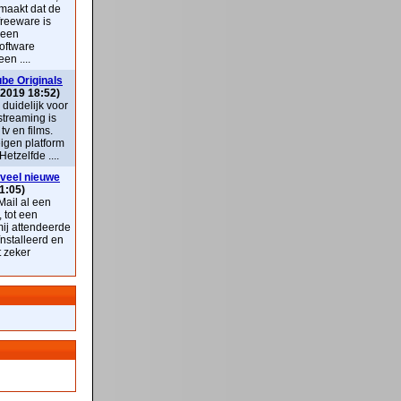
maakt dat de
freeware is
 een
oftware
en ....
be Originals
 2019 18:52)
k duidelijk voor
streaming is
v en films.
eigen platform
Hetzelfde ....
veel nieuwe
1:05)
ail al een
, tot een
mij attendeerde
nstalleerd en
t zeker