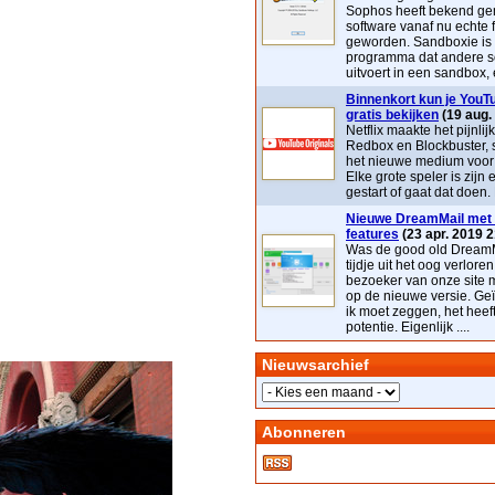
Sophos heeft bekend ge
software vanaf nu echte 
geworden. Sandboxie is
programma dat andere s
uitvoert in een sandbox, e
Binnenkort kun je YouTu
gratis bekijken
(19 aug.
Netflix maakte het pijnlij
Redbox en Blockbuster, 
het nieuwe medium voor t
Elke grote speler is zijn 
gestart of gaat dat doen. 
Nieuwe DreamMail met 
features
(23 apr. 2019 2
Was de good old DreamM
tijdje uit het oog verloren
bezoeker van onze site 
op de nieuwe versie. Geï
ik moet zeggen, het heef
potentie. Eigenlijk ....
Nieuwsarchief
Abonneren