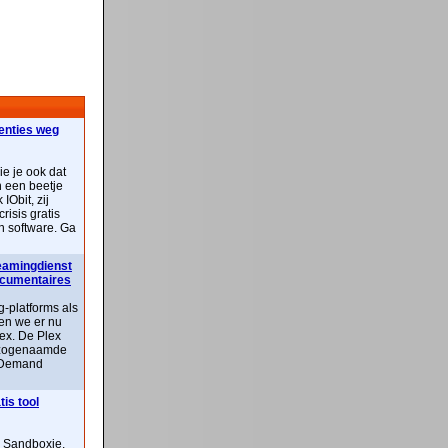
centies weg
ie je ook dat
n een beetje
IObit, zij
risis gratis
n software. Ga
reamingdienst
documentaires
-platforms als
ben we er nu
lex. De Plex
n zogenaamde
 Demand
is tool
n Sandboxie,