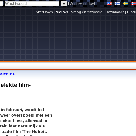
|
Wachtwoord kwijt
AfterDawn
|
Nieuws
|
Vraag en Antwoord
|
Downloads
|
Discu
screeners
lekte film-
in februari, wordt het
it weer overspoeld met een
lekte films, allemaal in
eit. Met natuurlijk als
oade film 'The Hobbit: