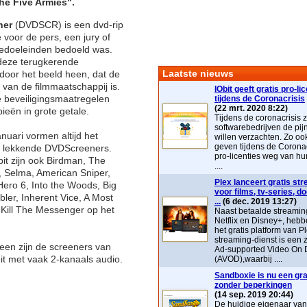
the Five Armies".
ner
(DVDSCR) is een dvd-rip
 voor de pers, een jury of
edoeleinden bedoeld was.
deze terugkerende
Laatste nieuws
oor het beeld heen, dat de
 van de filmmaatschappij is.
IObit geeft gratis pro-li
e beveiligingsmaatregelen
tijdens de Coronacrisis
(22 mrt. 2020 8:22)
ieën in grote getale.
Tijdens de coronacrisis z
softwarebedrijven de pij
uari vormen altijd het
willen verzachten. Zo ook 
geven tijdens de Coronac
n lekkende DVDScreeners.
pro-licenties weg van hu
it zijn ook Birdman, The
....
, Selma, American Sniper,
Plex lanceert gratis st
ero 6, Into the Woods, Big
voor films, tv-series, 
er, Inherent Vice, A Most
...
(6 dec. 2019 13:27)
 Kill The Messenger op het
Naast betaalde streaming
Netflix en Disney+, heb
het gratis platform van P
streaming-dienst is ee
een zijn de screeners van
Ad-supported Video On
eit met vaak 2-kanaals audio.
(AVOD),waarbij ....
Sandboxie is nu een grat
zonder beperkingen
(14 sep. 2019 20:44)
De huidige eigenaar va