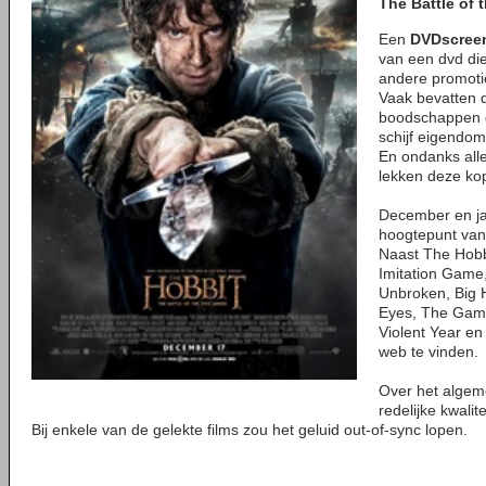
The Battle of 
Een
DVDscree
van een dvd die
andere promoti
Vaak bevatten 
boodschappen d
schijf eigendom
En ondanks all
lekken deze kop
December en jan
hoogtepunt va
Naast The Hobb
Imitation Game
Unbroken, Big H
Eyes, The Gambl
Violent Year en
web te vinden.
Over het algem
redelijke kwalit
Bij enkele van de gelekte films zou het geluid out-of-sync lopen.