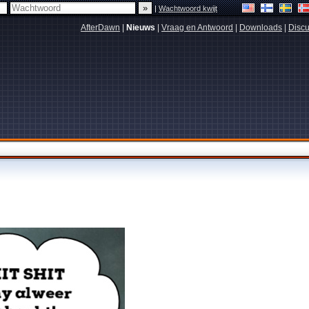
|
Wachtwoord kwijt
AfterDawn
|
Nieuws
|
Vraag en Antwoord
|
Downloads
|
Discu