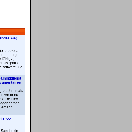
centies weg
ie je ook dat
n een beetje
IObit, zij
risis gratis
n software. Ga
reamingdienst
documentaires
-platforms als
ben we er nu
lex. De Plex
n zogenaamde
 Demand
is tool
n Sandboxie,