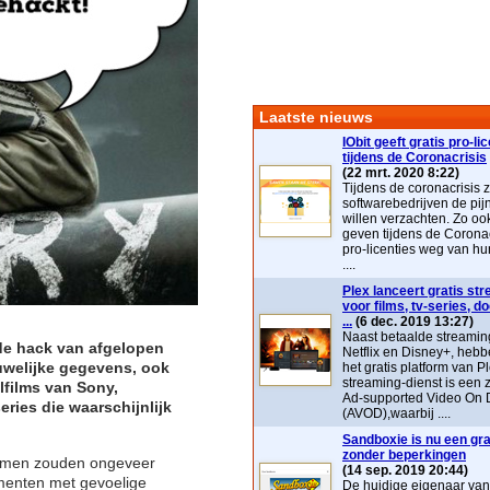
Laatste nieuws
IObit geeft gratis pro-li
tijdens de Coronacrisis
(22 mrt. 2020 8:22)
Tijdens de coronacrisis z
softwarebedrijven de pij
willen verzachten. Zo ook 
geven tijdens de Coronac
pro-licenties weg van hu
....
Plex lanceert gratis st
voor films, tv-series, 
...
(6 dec. 2019 13:27)
Naast betaalde streaming
 de hack van afgelopen
Netflix en Disney+, heb
uwelijke gegevens, ook
het gratis platform van P
streaming-dienst is ee
films van Sony,
Ad-supported Video On
eries die waarschijnlijk
(AVOD),waarbij ....
Sandboxie is nu een grat
zonder beperkingen
men zouden ongeveer
(14 sep. 2019 20:44)
menten met gevoelige
De huidige eigenaar va