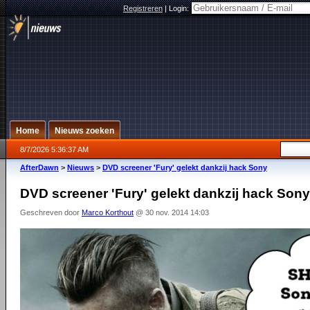
Registreren
|
Login:
Home
Nieuws zoeken
8/7/2026 5:36:37 AM
AfterDawn
>
Nieuws
>
DVD screener 'Fury' gelekt dankzij hack Sony
DVD screener 'Fury' gelekt dankzij hack Sony
Geschreven door
Marco Korthout
@ 30 nov. 2014 14:03