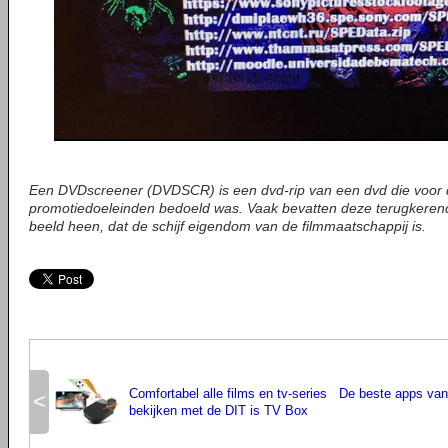
Een DVDscreener (DVDSCR) is een dvd-rip van een dvd die voor d
promotiedoeleinden bedoeld was. Vaak bevatten deze terugkere
beeld heen, dat de schijf eigendom van de filmmaatschappij is.
Comfortabel alle films en tv-series
De beste apps van
<
bekijken met de DIT is TV Box