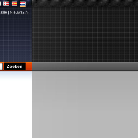
ssie
|
Nieuws2.nl