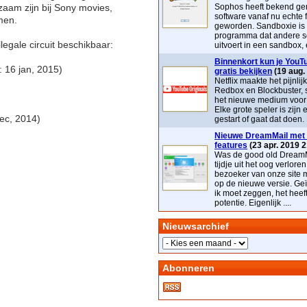
zaam zijn bij Sony movies,
Sophos heeft bekend ge
software vanaf nu echte 
men.
geworden. Sandboxie is
programma dat andere s
legale circuit beschikbaar:
uitvoert in een sandbox, e
Binnenkort kun je YouTu
 16 jan, 2015)
gratis bekijken
(19 aug.
Netflix maakte het pijnlij
Redbox en Blockbuster, 
het nieuwe medium voor t
Elke grote speler is zijn 
ec, 2014)
gestart of gaat dat doen. 
Nieuwe DreamMail met 
features
(23 apr. 2019 2
Was de good old DreamM
tijdje uit het oog verloren
bezoeker van onze site 
op de nieuwe versie. Geï
ik moet zeggen, het heef
potentie. Eigenlijk ....
Nieuwsarchief
Abonneren