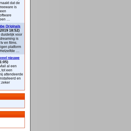
maakt dat de
freeware is
 een
oftware
en ....
be Originals
 2019 18:52)
k duidelijk voor
streaming is
v en films.
eigen platform
Hetzelfde ....
veel nieuwe
1:05)
ail al een
, tot een
mij attendeerde
nstalleerd en
t zeker