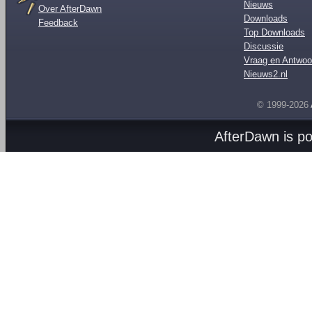
Nieuws
Over AfterDawn
Downloads
Feedback
Top Downloads
Discussie
Vraag en Antwoo
Nieuws2.nl
© 1999-2026
AfterDawn is p