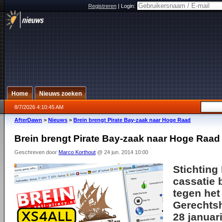
Registreren
|
Login:
Home
Nieuws zoeken
8/7/2026 4:10:45 AM
AfterDawn
>
Nieuws
>
Brein brengt Pirate Bay-zaak naar Hoge Raad
Brein brengt Pirate Bay-zaak naar Hoge Raad
Geschreven door
Marco Korthout
@ 24 jun. 2014 10:00
Stichting 
cassatie 
tegen het
Gerechts
28 januar