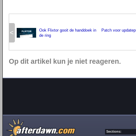
Ook Flixtor gooit de handdoek in
Patch voor updatep
<
de ring
Op dit artikel kun je niet reageren.
Sections: