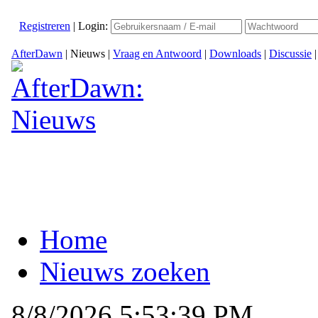
Registreren
|
Login:
AfterDawn
|
Nieuws
|
Vraag en Antwoord
|
Downloads
|
Discussie
Home
Nieuws zoeken
8/8/2026 5:53:39 PM