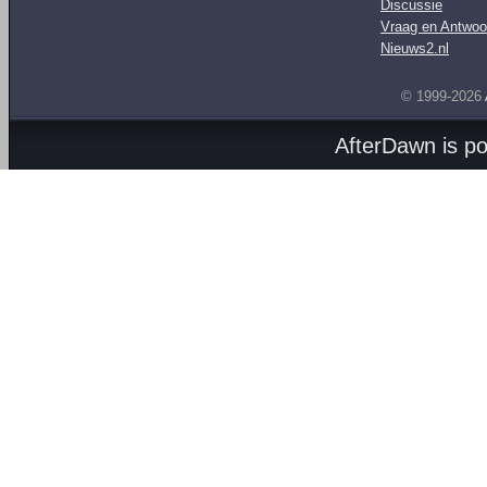
Discussie
Vraag en Antwoo
Nieuws2.nl
© 1999-2026
AfterDawn is p