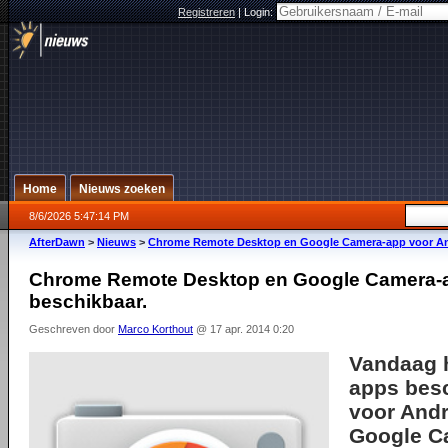
Registreren
|
Login:
Home
Nieuws zoeken
8/6/2026 5:47:14 PM
AfterDawn
>
Nieuws
>
Chrome Remote Desktop en Google Camera-app voor And
Chrome Remote Desktop en Google Camera-a
beschikbaar.
Geschreven door
Marco Korthout
@ 17 apr. 2014 0:20
Vandaag 
apps besc
voor Andr
Google C