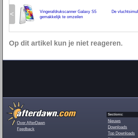
Vingerafdrukscanner Galaxy S5
De vluchtsimul
<
gemakkelijk te omzeilen
Op dit artikel kun je niet reageren.
Sections:
Nieuws
Over AfterDawn
Downloads
Feedback
Top Downloads