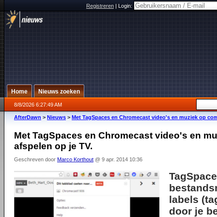
Registreren
|
Login:
Home
Nieuws zoeken
8/8/2026 6:27:49 AM
AfterDawn
>
Nieuws
>
Met TagSpaces en Chromecast video's en muziek op comp
Met TagSpaces en Chromecast video's en mu
afspelen op je TV.
Geschreven door
Marco Korthout
@ 9 apr. 2014 10:36
TagSpaces
bestands
labels (t
door je b