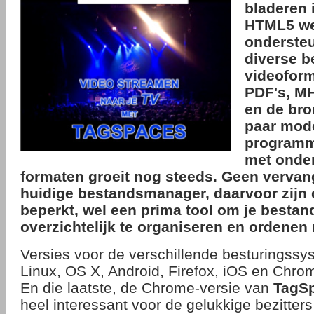
bladeren 
HTML5 web
onderste
diverse b
videofor
PDF's, M
en de br
paar mod
programme
met onde
formaten groeit nog steeds. Geen vervan
huidige bestandsmanager, daarvoor zijn 
beperkt, wel een prima tool om je bestan
overzichtelijk te organiseren en ordenen 
Versies voor de verschillende besturingss
Linux, OS X, Android, Firefox, iOS en Chro
En die laatste, de Chrome-versie van
TagS
heel interessant voor de gelukkige bezitter