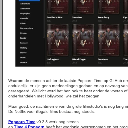
Waarom de mensen achter de laatste Popcorn Time op GitHub erme
onduidelijk, er zijn geen mededelingen gedaan en op navraag va
gereageerd. Wellicht werd het hen ook te heet onder de voeten of z
onderhandelen met Hollywood, wie zal het zeggen.
Maar goed, de nachtmerrie van de grote filmstudio's is nog lang nie
De Netflix voor illegale films bestaat nog steeds.
Popcorn Time
v0.2.8 werk nog steeds
en
Time 4 Popcorn
heeft het voorlopig overgenomen en het prog