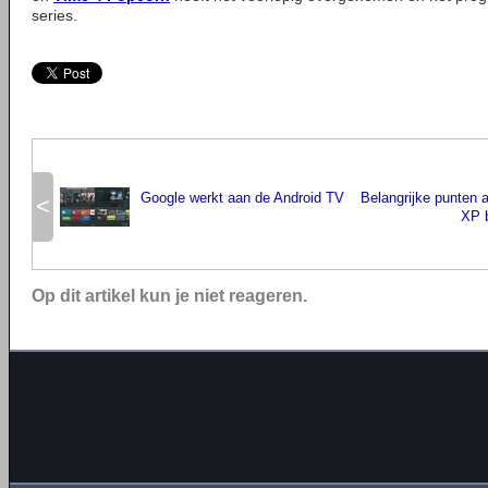
series.
Google werkt aan de Android TV
Belangrijke punten 
<
XP b
Op dit artikel kun je niet reageren.