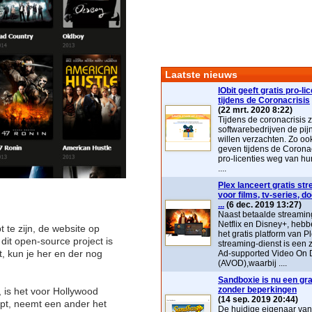
Laatste nieuws
IObit geeft gratis pro-li
tijdens de Coronacrisis
(22 mrt. 2020 8:22)
Tijdens de coronacrisis z
softwarebedrijven de pij
willen verzachten. Zo ook 
geven tijdens de Coronac
pro-licenties weg van hu
....
Plex lanceert gratis st
voor films, tv-series, 
...
(6 dec. 2019 13:27)
Naast betaalde streaming
Netflix en Disney+, heb
te zijn, de website op
het gratis platform van P
 dit open-source project is
streaming-dienst is ee
, kun je her en der nog
Ad-supported Video On
(AVOD),waarbij ....
Sandboxie is nu een grat
zonder beperkingen
is het voor Hollywood
(14 sep. 2019 20:44)
opt, neemt een ander het
De huidige eigenaar va