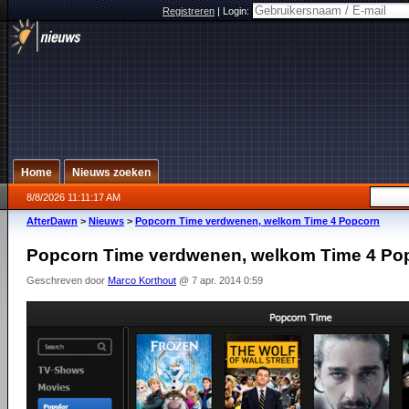
Registreren
|
Login:
Home
Nieuws zoeken
8/8/2026 11:11:17 AM
AfterDawn
>
Nieuws
>
Popcorn Time verdwenen, welkom Time 4 Popcorn
Popcorn Time verdwenen, welkom Time 4 Po
Geschreven door
Marco Korthout
@ 7 apr. 2014 0:59