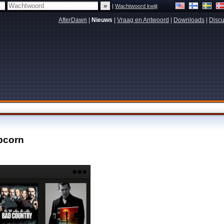
|
Wachtwoord kwijt
AfterDawn
|
Nieuws
|
Vraag en Antwoord
|
Downloads
|
Discu
pcorn