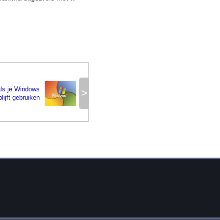
als je Windows
>
lijft gebruiken