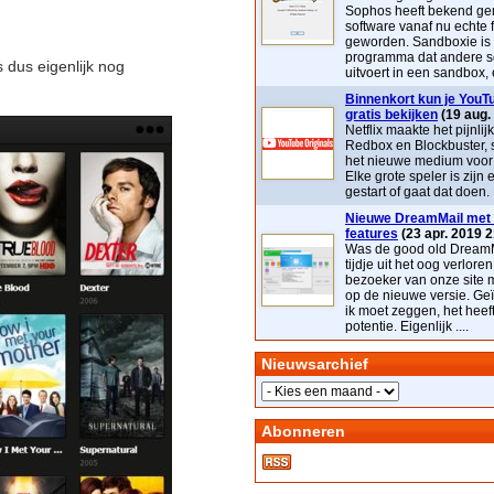
Sophos heeft bekend ge
software vanaf nu echte 
geworden. Sandboxie is
programma dat andere s
s dus eigenlijk nog
uitvoert in een sandbox, e
Binnenkort kun je YouTu
gratis bekijken
(19 aug.
Netflix maakte het pijnlij
Redbox en Blockbuster, 
het nieuwe medium voor t
Elke grote speler is zijn 
gestart of gaat dat doen. 
Nieuwe DreamMail met 
features
(23 apr. 2019 2
Was de good old DreamM
tijdje uit het oog verloren
bezoeker van onze site 
op de nieuwe versie. Geï
ik moet zeggen, het heef
potentie. Eigenlijk ....
Nieuwsarchief
Abonneren