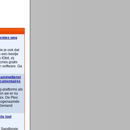
centies weg
ie je ook dat
n een beetje
IObit, zij
risis gratis
n software. Ga
reamingdienst
documentaires
-platforms als
ben we er nu
lex. De Plex
n zogenaamde
 Demand
is tool
n Sandboxie,