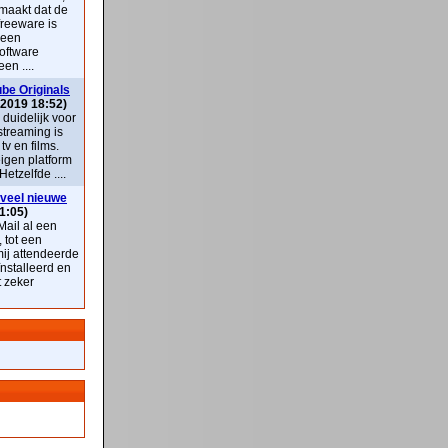
maakt dat de
freeware is
 een
oftware
en ....
be Originals
 2019 18:52)
k duidelijk voor
streaming is
v en films.
eigen platform
Hetzelfde ....
veel nieuwe
1:05)
ail al een
, tot een
mij attendeerde
nstalleerd en
t zeker