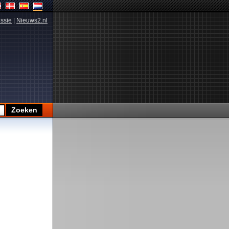
ssie
|
Nieuws2.nl