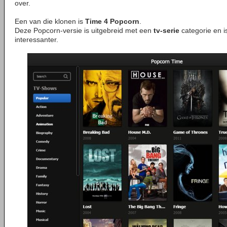
over.
Een van die klonen is
Time 4 Popcorn
.
Deze Popcorn-versie is uitgebreid met een
tv-serie
categorie en i
interessanter.