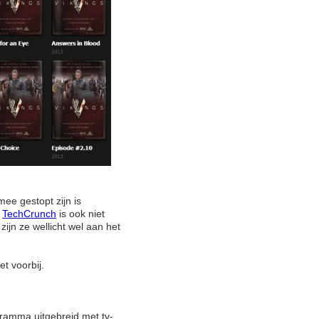
e gestopt zijn is
n
TechCrunch
is ook niet
ijn ze wellicht wel aan het
t voorbij.
ramma uitgebreid met tv-