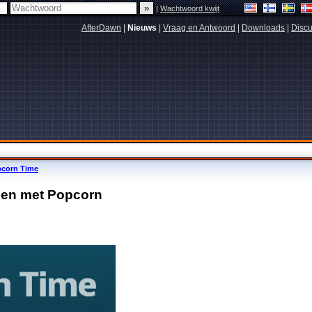
|
Wachtwoord kwijt
AfterDawn
|
Nieuws
|
Vraag en Antwoord
|
Downloads
|
Discu
pcorn Time
pen met Popcorn