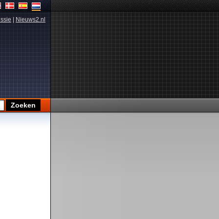
ssie
|
Nieuws2.nl