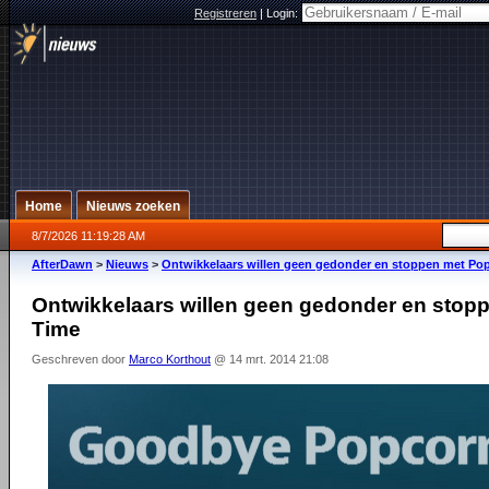
Registreren
|
Login:
Home
Nieuws zoeken
8/7/2026 11:19:28 AM
AfterDawn
>
Nieuws
>
Ontwikkelaars willen geen gedonder en stoppen met Po
Ontwikkelaars willen geen gedonder en stop
Time
Geschreven door
Marco Korthout
@ 14 mrt. 2014 21:08