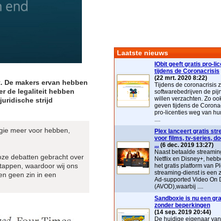
Laatste nieuws
IObit geeft gratis pro-li
tijdens de Coronacrisis
(22 mrt. 2020 8:22)
pt. De makers ervan hebben
Tijdens de coronacrisis z
er de legaliteit hebben
softwarebedrijven de pij
willen verzachten. Zo ook 
uridische strijd
geven tijdens de Coronac
pro-licenties weg van hu
....
rgie meer voor hebben,
Plex lanceert gratis st
voor films, tv-series, 
...
(6 dec. 2019 13:27)
Naast betaalde streaming
oze debatten gebracht over
Netflix en Disney+, heb
stappen, waardoor wij ons
het gratis platform van P
streaming-dienst is ee
en geen zin in een
Ad-supported Video On
(AVOD),waarbij ....
Sandboxie is nu een grat
zonder beperkingen
(14 sep. 2019 20:44)
De huidige eigenaar va