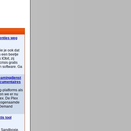
centies weg
ie je ook dat
n een beetje
IObit, zij
risis gratis
n software. Ga
reamingdienst
documentaires
-platforms als
ben we er nu
lex. De Plex
n zogenaamde
 Demand
is tool
n Sandboxie,