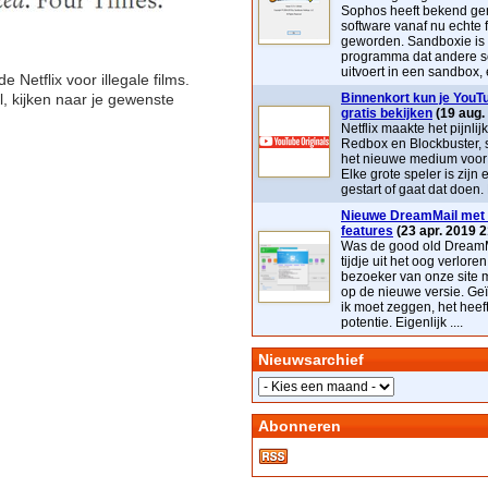
Sophos heeft bekend ge
software vanaf nu echte 
geworden. Sandboxie is
programma dat andere s
uitvoert in een sandbox, e
Netflix voor illegale films.
l, kijken naar je gewenste
Binnenkort kun je YouTu
gratis bekijken
(19 aug.
Netflix maakte het pijnlij
Redbox en Blockbuster, 
het nieuwe medium voor t
Elke grote speler is zijn 
gestart of gaat dat doen. 
Nieuwe DreamMail met 
features
(23 apr. 2019 2
Was de good old DreamM
tijdje uit het oog verloren
bezoeker van onze site 
op de nieuwe versie. Geï
ik moet zeggen, het heef
potentie. Eigenlijk ....
Nieuwsarchief
Abonneren