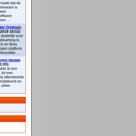
maakt dat de
freeware is
 een
oftware
en ....
be Originals
 2019 18:52)
k duidelijk voor
streaming is
v en films.
eigen platform
Hetzelfde ....
veel nieuwe
1:05)
ail al een
, tot een
mij attendeerde
nstalleerd en
t zeker