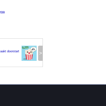
ega
akt doorstart
>