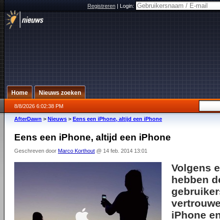
Registreren
|
Login:
Home
Nieuws zoeken
8/8/2026 6:02:38 PM
AfterDawn
>
Nieuws
>
Eens een iPhone, altijd een iPhone
Eens een iPhone, altijd een iPhone
Geschreven door
Marco Korthout
@ 14 feb. 2014 13:01
Volgens 
hebben d
gebruiker
vertrouwe
iPhone en