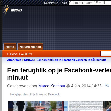
Registreren
|
Login:
Home
Nieuws zoeken
8/8/2026 8:22:35 PM
AfterDawn
>
Nieuws
>
Een terugblik op je Facebook-verleden in één minuut
Een terugblik op je Facebook-verle
minuut
Geschreven door
Marco Korthout
@ 4 feb. 2014 14:33