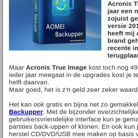
Acronis T
jaar een 
zojuist g
versie 20
heeft mij 
brand geh
recente 
terugplaa
Maar
Acronis True Image
kost toch nog 49
ieder jaar meegaat in de upgrades kost je t
helft daarvan.
Maar goed, het is z'n geld zeer zeker waard
Het kan ook gratis en bijna net zo gemakke
Backupper
. Met de bijzonder overzichtelijk
gebruikersvriendelijke interface kun je gema
partities back-uppen of klonen. En ook kun 
herstel CD/DVD/USB mee maken op basis