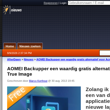
Registreren
|
Login:
Home
Nieuws zoeken
8/9/2026 2:37:34 PM
AfterDawn
>
Nieuws
>
AOMEI Backupper een waardig gratis alternatief voor Ac
AOMEI Backupper een waardig gratis alternat
True Image
Geschreven door
Marco Korthout
@ 30 aug. 2013 19:45
Zolang ik
een van d
applicatie
nieuwe lap