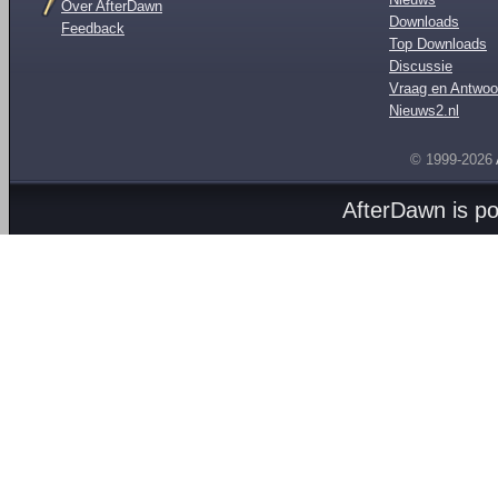
Over AfterDawn
Downloads
Feedback
Top Downloads
Discussie
Vraag en Antwoo
Nieuws2.nl
© 1999-2026
AfterDawn is p