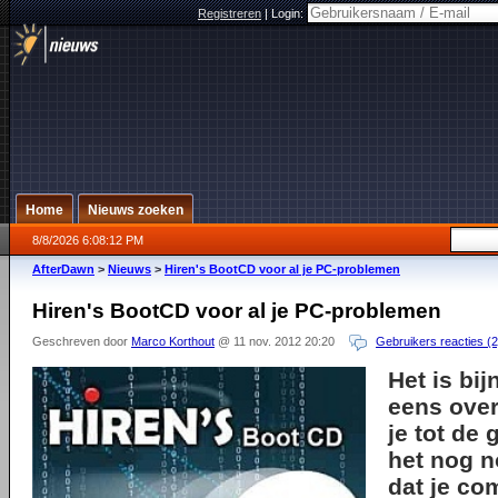
Registreren
|
Login:
Home
Nieuws zoeken
8/8/2026 6:08:12 PM
AfterDawn
>
Nieuws
>
Hiren's BootCD voor al je PC-problemen
Hiren's BootCD voor al je PC-problemen
Geschreven door
Marco Korthout
@ 11 nov. 2012 20:20
Gebruikers reacties (2
Het is bi
eens ove
je tot de
het nog n
dat je co