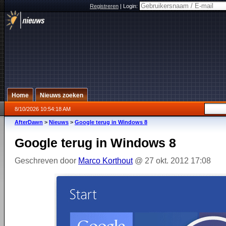
Registreren
|
Login:
Home
Nieuws zoeken
8/10/2026 10:54:18 AM
AfterDawn
>
Nieuws
>
Google terug in Windows 8
Google terug in Windows 8
Geschreven door
Marco Korthout
@ 27 okt. 2012 17:08