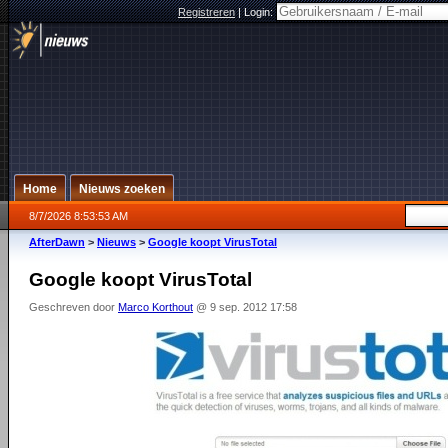
Registreren
|
Login:
Home
Nieuws zoeken
8/7/2026 8:53:53 AM
AfterDawn
>
Nieuws
>
Google koopt VirusTotal
Google koopt VirusTotal
Geschreven door
Marco Korthout
@ 9 sep. 2012 17:58