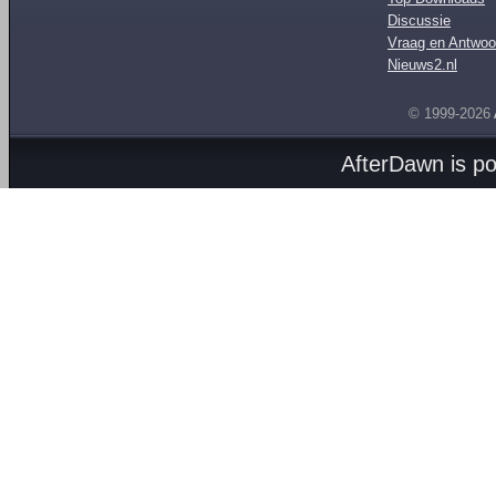
Discussie
Vraag en Antwoo
Nieuws2.nl
© 1999-2026
AfterDawn is p