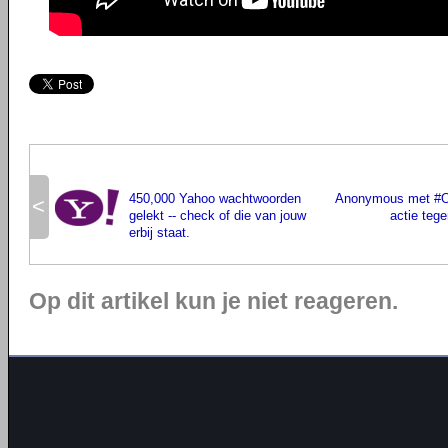
450,000 Yahoo wachtwoorden
Anonymous met #O
<
gelekt -- check of die van jouw
actie tege
erbij staat.
Op dit artikel kun je niet reageren.