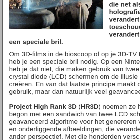
die net al
holografi
verandert
toeschouw
verandert
een speciale bril.
Om 3D-films in de bioscoop of op je 3D-TV 
heb je een speciale bril nodig. Op een Nin
heb je dat niet, die maken gebruik van twee
crystal diode (LCD) schermen om de illusie 
creëren. En van dat laatste principe maakt 
gebruik, maar dan natuurlijk veel geavance
Project High Rank 3D
(
HR3D
) noemen ze 
begon met een sandwich van twee LCD sc
geavanceerd algoritme voor het genereren
en onderliggende afbeeldingen, die verand
ander perspectief. Met die honderden versc