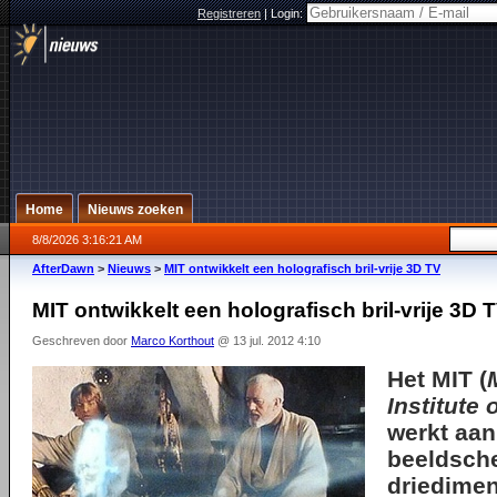
Registreren
|
Login:
Home
Nieuws zoeken
8/8/2026 3:16:21 AM
AfterDawn
>
Nieuws
>
MIT ontwikkelt een holografisch bril-vrije 3D TV
MIT ontwikkelt een holografisch bril-vrije 3D 
Geschreven door
Marco Korthout
@ 13 jul. 2012 4:10
Het
MIT
(
Institute
werkt aan
beeldsch
driedimen