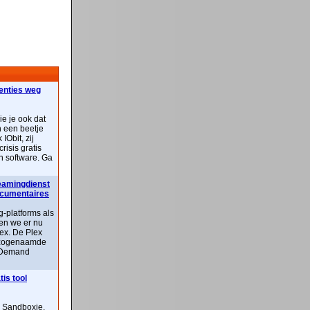
centies weg
ie je ook dat
n een beetje
IObit, zij
risis gratis
n software. Ga
reamingdienst
documentaires
-platforms als
ben we er nu
lex. De Plex
n zogenaamde
 Demand
is tool
n Sandboxie,