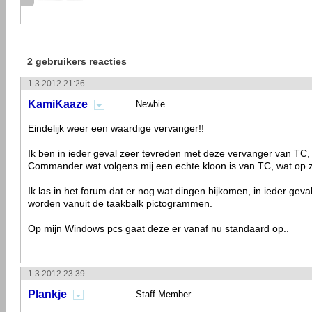
2 gebruikers reacties
1.3.2012 21:26
KamiKaaze
Newbie
Eindelijk weer een waardige vervanger!!
Ik ben in ieder geval zeer tevreden met deze vervanger van TC, a
Commander wat volgens mij een echte kloon is van TC, wat op z
Ik las in het forum dat er nog wat dingen bijkomen, in ieder geva
worden vanuit de taakbalk pictogrammen.
Op mijn Windows pcs gaat deze er vanaf nu standaard op..
1.3.2012 23:39
Plankje
Staff Member