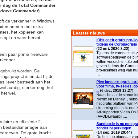
en dag de
Total Commander
ndows Commander
).
oft de verkenner in Windows
nden nemen met extra
ters, het kopiëren kan
Laatste nieuws
stopt en weer hervat
IObit geeft gratis pro-li
tijdens de Coronacrisis
(22 mrt. 2020 8:22)
Tijdens de coronacrisis z
een paar prima freeware
softwarebedrijven de pij
rkenner.
willen verzachten. Zo ook 
geven tijdens de Coronac
pro-licenties weg van hu
s gebruikt worden. De
....
ngs project is en dat hij de
ies liever besteedt aan het
Plex lanceert gratis st
voor films, tv-series, 
el aardig, sterker nog, het
...
(6 dec. 2019 13:27)
 het wel.
Naast betaalde streaming
Netflix en Disney+, heb
het gratis platform van P
streaming-dienst is ee
Ad-supported Video On
(AVOD),waarbij ....
aire en efficiënte 2-
Sandboxie is nu een grat
 een bestandsmanager aan
zonder beperkingen
eergeven. De grote kracht
(14 sep. 2019 20:44)
De huidige eigenaar va