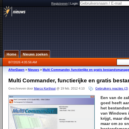
Registreren
|
Login:
Home
Nieuws zoeken
8/7/2026 4:05:56 AM
AfterDawn
>
Nieuws
>
Multi Commander, functierijke en gratis bestandsmanage
Multi Commander, functierijke en gratis bes
Geschreven door
Marco Korthout
@ 19 feb. 2012 4:10
Gebruikers reacties (2)
Een van de zak
goed heeft aa
het bestands
van Windows is
krijgt, maar di
maar om zo sn
bestandsmanage