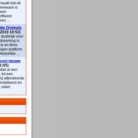
maakt dat de
freeware is
 een
oftware
en ....
be Originals
 2019 18:52)
k duidelijk voor
streaming is
v en films.
eigen platform
Hetzelfde ....
veel nieuwe
1:05)
ail al een
, tot een
mij attendeerde
nstalleerd en
t zeker