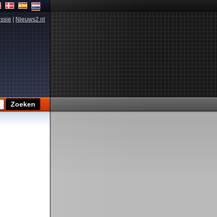
ssie
|
Nieuws2.nl