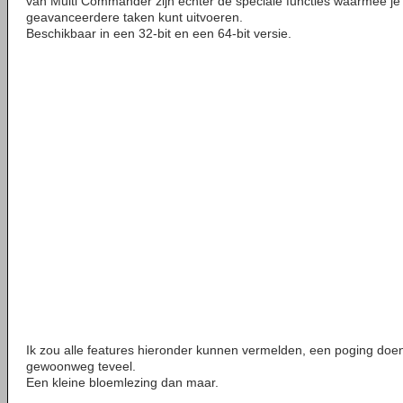
van Multi Commander zijn echter de speciale functies waarmee 
geavanceerdere taken kunt uitvoeren.
Beschikbaar in een 32-bit en een 64-bit versie.
Ik zou alle features hieronder kunnen vermelden, een poging doen 
gewoonweg teveel.
Een kleine bloemlezing dan maar.