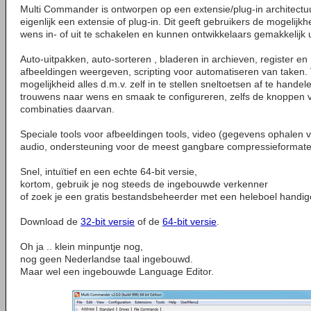
Multi Commander is ontworpen op een extensie/plug-in architectuu
eigenlijk een extensie of plug-in. Dit geeft gebruikers de mogelij
wens in- of uit te schakelen en kunnen ontwikkelaars gemakkelijk 
Auto-uitpakken, auto-sorteren , bladeren in archieven, register e
afbeeldingen weergeven, scripting voor automatiseren van taken. 
mogelijkheid alles d.m.v. zelf in te stellen sneltoetsen af te hand
trouwens naar wens en smaak te configureren, zelfs de knoppen 
combinaties daarvan.
Speciale tools voor afbeeldingen tools, video (gegevens ophalen
audio, ondersteuning voor de meest gangbare compressieformate
Snel, intuïtief en een echte 64-bit versie,
kortom, gebruik je nog steeds de ingebouwde verkenner
of zoek je een gratis bestandsbeheerder met een heleboel handig
Download de
32-bit versie
of de
64-bit versie
.
Oh ja .. klein minpuntje nog,
nog geen Nederlandse taal ingebouwd.
Maar wel een ingebouwde Language Editor.