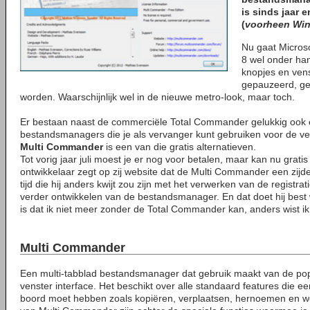
is sinds jaar 
(
voorheen Wi
Nu gaat Micros
8 wel onder ha
knopjes en vens
gepauzeerd, ge
worden. Waarschijnlijk wel in de nieuwe metro-look, maar toch.
Er bestaan naast de commerciële Total Commander gelukkig ook 
bestandsmanagers die je als vervanger kunt gebruiken voor de ve
Multi Commander
is een van die gratis alternatieven.
Tot vorig jaar juli moest je er nog voor betalen, maar kan nu grati
ontwikkelaar zegt op zij website dat de Multi Commander een zijdeli
tijd die hij anders kwijt zou zijn met het verwerken van de registrat
verder ontwikkelen van de bestandsmanager. En dat doet hij best w
is dat ik niet meer zonder de Total Commander kan, anders wist ik
Multi Commander
Een multi-tabblad bestandsmanager dat gebruik maakt van de popul
venster interface. Het beschikt over alle standaard features die
boord moet hebben zoals kopiëren, verplaatsen, hernoemen en w