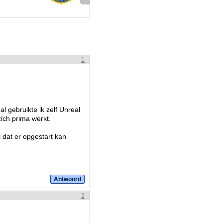
1
l gebruikte ik zelf Unreal
ich prima werkt.
l dat er opgestart kan
2