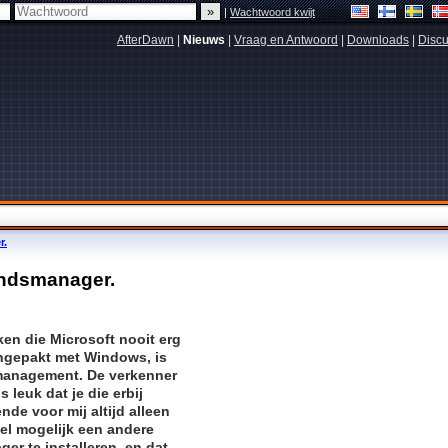
|
Wachtwoord kwijt
AfterDawn
|
Nieuws
|
Vraag en Antwoord
|
Downloads
|
Discu
r.
tandsmanager.
en die Microsoft nooit erg
ngepakt met Windows, is
management. De verkenner
 leuk dat je die erbij
ende voor mij altijd alleen
el mogelijk een andere
r te installeren, en dat