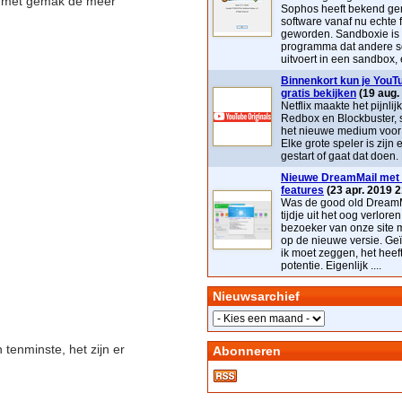
je met gemak de meer
Sophos heeft bekend ge
software vanaf nu echte 
geworden. Sandboxie is
programma dat andere s
uitvoert in een sandbox, e
Binnenkort kun je YouTu
gratis bekijken
(19 aug.
Netflix maakte het pijnlij
Redbox en Blockbuster, 
het nieuwe medium voor t
Elke grote speler is zijn 
gestart of gaat dat doen. 
Nieuwe DreamMail met 
features
(23 apr. 2019 2
Was de good old DreamM
tijdje uit het oog verloren
bezoeker van onze site 
op de nieuwe versie. Geï
ik moet zeggen, het heef
potentie. Eigenlijk ....
Nieuwsarchief
tenminste, het zijn er
Abonneren