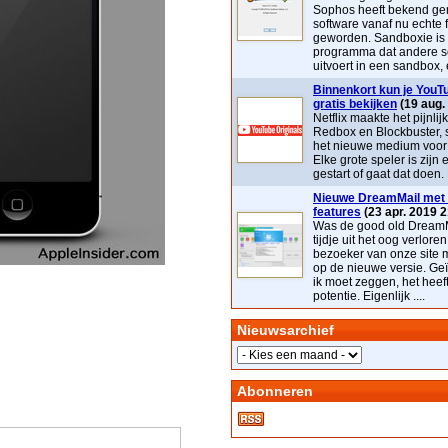
Sophos heeft bekend ge
software vanaf nu echte 
geworden. Sandboxie is
programma dat andere s
uitvoert in een sandbox, e
Binnenkort kun je YouTu
gratis bekijken
(19 aug.
Netflix maakte het pijnlij
Redbox en Blockbuster, 
het nieuwe medium voor t
Elke grote speler is zijn 
gestart of gaat dat doen. 
Nieuwe DreamMail met 
features
(23 apr. 2019 2
Was de good old DreamM
tijdje uit het oog verloren
bezoeker van onze site 
op de nieuwe versie. Geï
ik moet zeggen, het heef
potentie. Eigenlijk ....
Nieuwsarchief
Abonneren