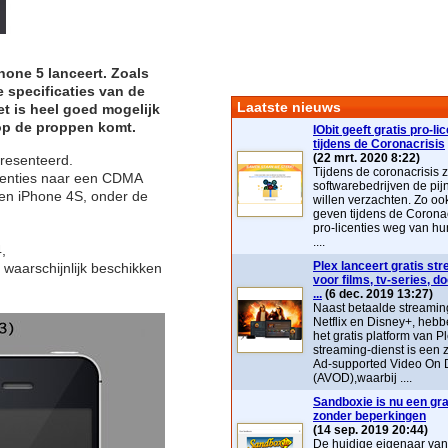
one 5 lanceert. Zoals
e specificaties van de
Laatste nieuws
t is heel goed mogelijk
p de proppen komt.
IObit geeft gratis pro-li
tijdens de Coronacrisis
(22 mrt. 2020 8:22)
resenteerd.
Tijdens de coronacrisis z
erenties naar een CDMA
softwarebedrijven de pij
 een iPhone 4S, onder de
willen verzachten. Zo ook 
geven tijdens de Coronac
pro-licenties weg van hu
....
,
Plex lanceert gratis st
waarschijnlijk beschikken
voor films, tv-series, 
...
(6 dec. 2019 13:27)
Naast betaalde streaming
Netflix en Disney+, heb
het gratis platform van P
streaming-dienst is ee
Ad-supported Video On
(AVOD),waarbij ....
Sandboxie is nu een grat
zonder beperkingen
(14 sep. 2019 20:44)
De huidige eigenaar va