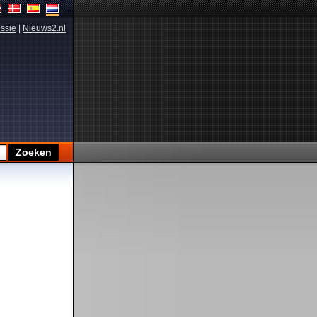
ssie
|
Nieuws2.nl