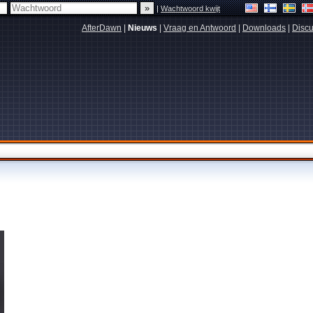
|
Wachtwoord kwijt
AfterDawn
|
Nieuws
|
Vraag en Antwoord
|
Downloads
|
Discu