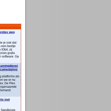
centies weg
ie je ook dat
n een beetje
IObit, zij
risis gratis
n software. Ga
reamingdienst
documentaires
-platforms als
ben we er nu
lex. De Plex
n zogenaamde
 Demand
is tool
n Sandboxie,