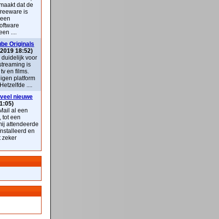
maakt dat de
freeware is
 een
oftware
en ....
be Originals
 2019 18:52)
k duidelijk voor
streaming is
v en films.
eigen platform
Hetzelfde ....
veel nieuwe
1:05)
ail al een
, tot een
mij attendeerde
nstalleerd en
t zeker