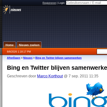
Registreren
|
Login:
Home
Nieuws zoeken
8/8/2026 1:18:17 PM
AfterDawn
>
Nieuws
>
Bing en Twitter blijven samenwerken
Bing en Twitter blijven samenwerk
Geschreven door
Marco Korthout
@ 7 sep. 2011 11:35