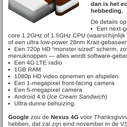
dan is het e
hebbeding.
De details op 
Een next-g
core 1.2GHz of 1.5GHz CPU (waarschijnli
of een ultra low-power 28nm Krait-gebasee
Een 720p HD “monster-sized” scherm, zo
menuknoppen — alles wordt software-geba
Een 4G LTE radio
1GB RAM
1080p HD video opnemen en afspelen
Een 1-megapixel front-facing camera
Een 5-megapixel camera
Android 4.0 (
Ice Cream Sandwich
)
Ultra-dunne behuizing.
Google
zou de
Nexus 4G
voor Thanksgivin
hebben, dat zal zijn eind november in de V