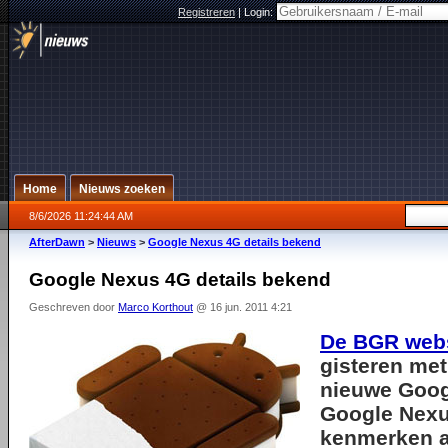
Registreren
|
Login:
Home
Nieuws zoeken
8/6/2026 11:24:44 AM
AfterDawn
>
Nieuws
>
Google Nexus 4G details bekend
Google Nexus 4G details bekend
Geschreven door
Marco Korthout
@ 16 jun. 2011 4:21
De BGR web
gisteren met
nieuwe Googl
Google Nexu
kenmerken a