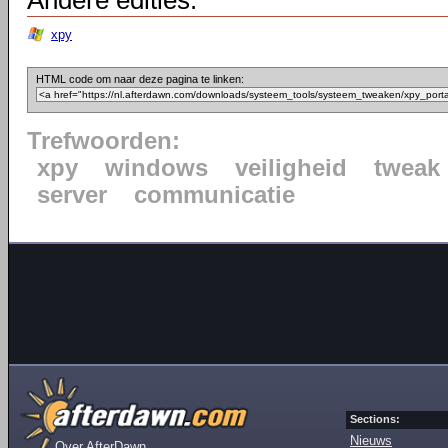
Andere edities:
xpy
HTML code om naar deze pagina te linken:
Trefwoorden:
xpy
windows
veiligheid
tweak
server
communicatie
Sections:
Nieuws
Over AfterDawn