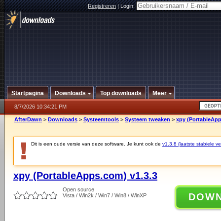
Registreren
|
Login:
Startpagina
Downloads
Top downloads
Meer
8/7/2026 10:34:21 PM
AfterDawn
>
Downloads
>
Systeemtools
>
Systeem tweaken
>
xpy (PortableApp
Dit is een oude versie van deze software. Je kunt ook de
v1.3.8 (laatste stabiele ve
xpy (PortableApps.com) v1.3.3
Open source
DOW
Vista / Win2k / Win7 / Win8 / WinXP