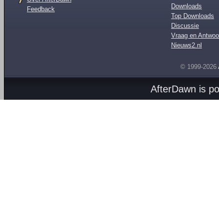
Downloads
Feedback
Top Downloads
Discussie
Vraag en Antwoo
Nieuws2.nl
© 1999-2026
AfterDawn is p