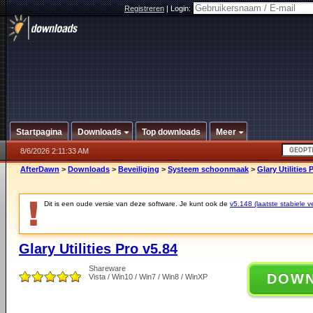
Registreren
|
Login:
Startpagina
Downloads
Top downloads
Meer
8/6/2026 2:11:33 AM
AfterDawn
>
Downloads
>
Beveiliging
>
Systeem schoonmaak
>
Glary Utilities 
Dit is een oude versie van deze software. Je kunt ook de
v5.148 (laatste stabiele ve
Glary Utilities Pro v5.84
Shareware
DOW
Vista / Win10 / Win7 / Win8 / WinXP