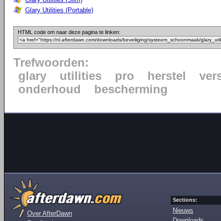
Glary Utilities (Portable)
HTML code om naar deze pagina te linken:
Trefwoorden:
glary
utilities
pro
herstel
ver
onderhoud
bescherming
Sections:
Nieuws
Over AfterDawn
Downloads