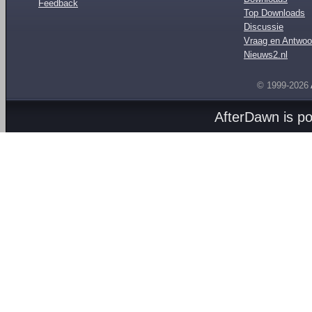
Feedback
Top Downloads
Discussie
Vraag en Antwoo
Nieuws2.nl
© 1999-2026
AfterDawn is p