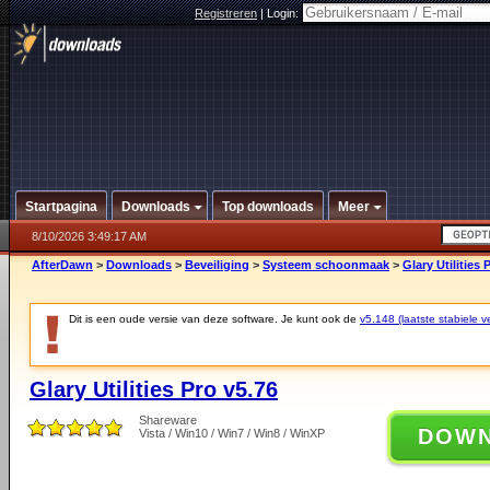
Registreren
|
Login:
Startpagina
Downloads
Top downloads
Meer
8/10/2026 3:49:17 AM
AfterDawn
>
Downloads
>
Beveiliging
>
Systeem schoonmaak
>
Glary Utilities 
Dit is een oude versie van deze software. Je kunt ook de
v5.148 (laatste stabiele ve
Glary Utilities Pro v5.76
Shareware
DOW
Vista / Win10 / Win7 / Win8 / WinXP