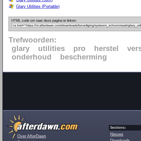
Glary Utilities (Portable)
HTML code om naar deze pagina te linken:
Trefwoorden:
glary
utilities
pro
herstel
ver
onderhoud
bescherming
Sections:
Nieuws
Over AfterDawn
Downloads