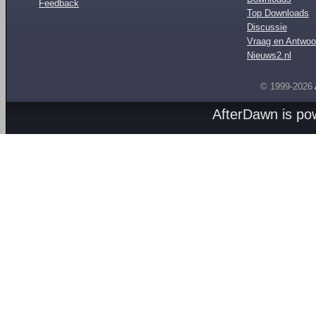
Feedback
Top Downloads
Discussie
Vraag en Antwoo
Nieuws2.nl
© 1999-2026
AfterDawn is p