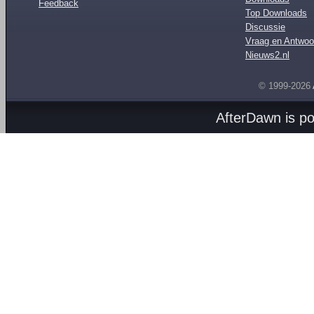
Feedback
Top Downloads
Discussie
Vraag en Antwoo
Nieuws2.nl
© 1999-2026
AfterDawn is p