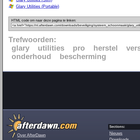
Glary Utilities (Portable)
HTML code om naar deze pagina te linken:
Trefwoorden:
glary
utilities
pro
herstel
ver
onderhoud
bescherming
Sections:
Nieuws
Over AfterDawn
Downloads