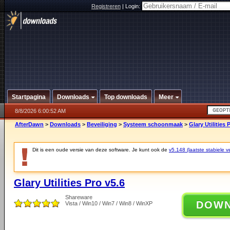
Registreren
|
Login:
Startpagina
Downloads
Top downloads
Meer
8/8/2026 6:00:52 AM
AfterDawn
>
Downloads
>
Beveiliging
>
Systeem schoonmaak
>
Glary Utilities 
Dit is een oude versie van deze software. Je kunt ook de
v5.148 (laatste stabiele ve
Glary Utilities Pro v5.6
Shareware
DOW
Vista / Win10 / Win7 / Win8 / WinXP