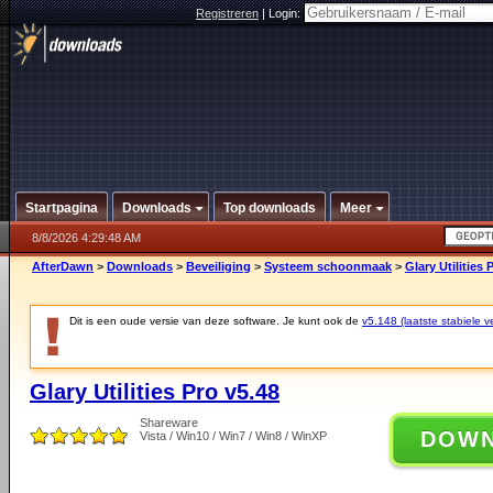
Registreren
|
Login:
Startpagina
Downloads
Top downloads
Meer
8/8/2026 4:29:48 AM
AfterDawn
>
Downloads
>
Beveiliging
>
Systeem schoonmaak
>
Glary Utilities 
Dit is een oude versie van deze software. Je kunt ook de
v5.148 (laatste stabiele ve
Glary Utilities Pro v5.48
Shareware
DOW
Vista / Win10 / Win7 / Win8 / WinXP