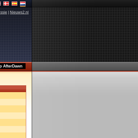
ssie
|
Nieuws2.nl