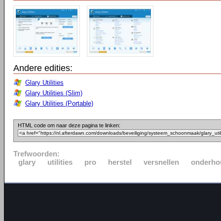
Andere edities:
Glary Utilities
Glary Utilities (Slim)
Glary Utilities (Portable)
HTML code om naar deze pagina te linken:
Trefwoorden:
glary
utilities
pro
herstel
versnellen
onderho