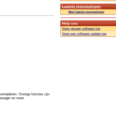
Laatste toevoegingen
Meer laatste toevoegingen
Help ons
Voeg nieuwe software toe
Voeg een software update toe
erwijderen. Overige functies zijn
Manager en meer.