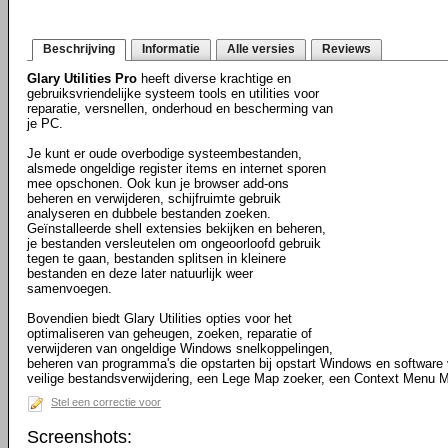
Beschrijving
Informatie
Alle versies
Reviews
Glary Utilities Pro
heeft diverse krachtige en
gebruiksvriendelijke systeem tools en utilities voor
reparatie, versnellen, onderhoud en bescherming van
je PC.
Je kunt er oude overbodige systeembestanden,
alsmede ongeldige register items en internet sporen
mee opschonen. Ook kun je browser add-ons
beheren en verwijderen, schijfruimte gebruik
analyseren en dubbele bestanden zoeken.
Geïnstalleerde shell extensies bekijken en beheren,
je bestanden versleutelen om ongeoorloofd gebruik
tegen te gaan, bestanden splitsen in kleinere
bestanden en deze later natuurlijk weer
samenvoegen.
Bovendien biedt Glary Utilities opties voor het
optimaliseren van geheugen, zoeken, reparatie of
verwijderen van ongeldige Windows snelkoppelingen,
beheren van programma's die opstarten bij opstart Windows en software v
veilige bestandsverwijdering, een Lege Map zoeker, een Context Menu 
Stel een correctie voor
Screenshots: