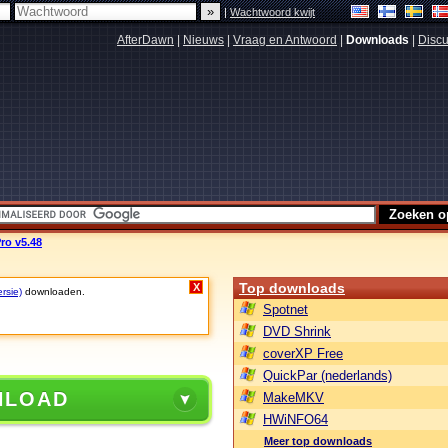
|
Wachtwoord kwijt
AfterDawn
|
Nieuws
|
Vraag en Antwoord
|
Downloads
|
Discu
Pro v5.48
Top downloads
X
rsie)
downloaden.
Spotnet
DVD Shrink
coverXP Free
QuickPar (nederlands)
NLOAD
MakeMKV
HWiNFO64
Meer top downloads