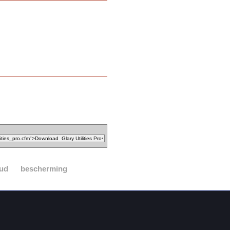
ud
bescherming