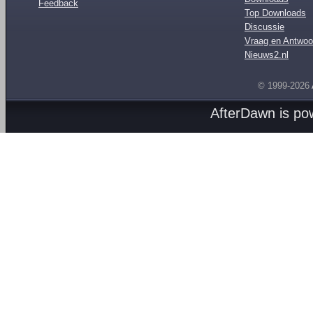
Feedback
Top Downloads
Discussie
Vraag en Antwoo
Nieuws2.nl
© 1999-2026
AfterDawn is p