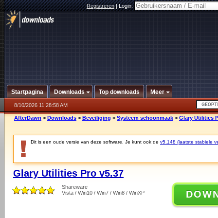
Registreren
|
Login:
Startpagina
Downloads
Top downloads
Meer
8/10/2026 11:28:58 AM
AfterDawn
>
Downloads
>
Beveiliging
>
Systeem schoonmaak
>
Glary Utilities 
Dit is een oude versie van deze software. Je kunt ook de
v5.148 (laatste stabiele ve
Glary Utilities Pro v5.37
Shareware
DOW
Vista / Win10 / Win7 / Win8 / WinXP