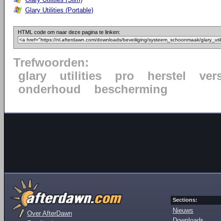
Glary Utilities (Portable)
HTML code om naar deze pagina te linken:
Trefwoorden:
glary
utilities
pro
herstel
ver
onderhoud
bescherming
Sections:
Nieuws
Over AfterDawn
Downloads