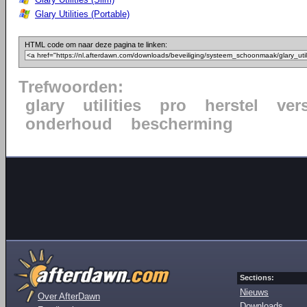
Glary Utilities (Portable)
HTML code om naar deze pagina te linken:
Trefwoorden:
glary
utilities
pro
herstel
ver
onderhoud
bescherming
Sections:
Nieuws
Over AfterDawn
Downloads