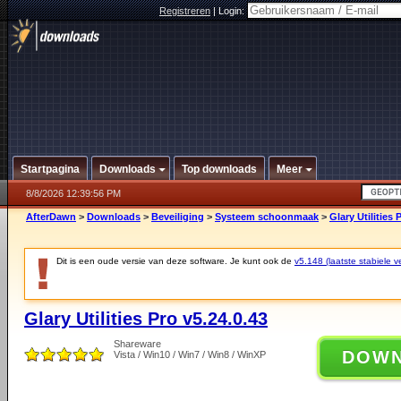
Registreren
|
Login:
Startpagina
Downloads
Top downloads
Meer
8/8/2026 12:39:56 PM
AfterDawn
>
Downloads
>
Beveiliging
>
Systeem schoonmaak
>
Glary Utilities 
Dit is een oude versie van deze software. Je kunt ook de
v5.148 (laatste stabiele ve
Glary Utilities Pro v5.24.0.43
Shareware
DOW
Vista / Win10 / Win7 / Win8 / WinXP