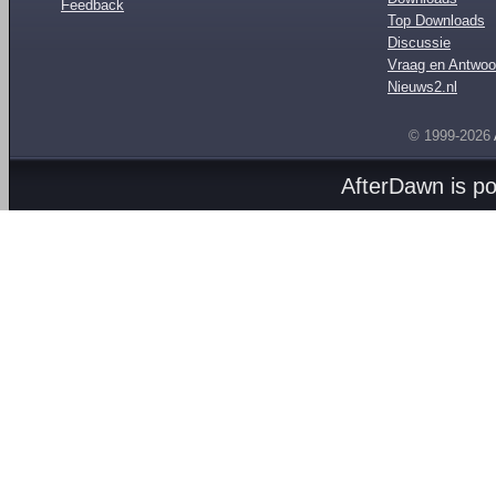
Feedback
Top Downloads
Discussie
Vraag en Antwoo
Nieuws2.nl
© 1999-2026
AfterDawn is p