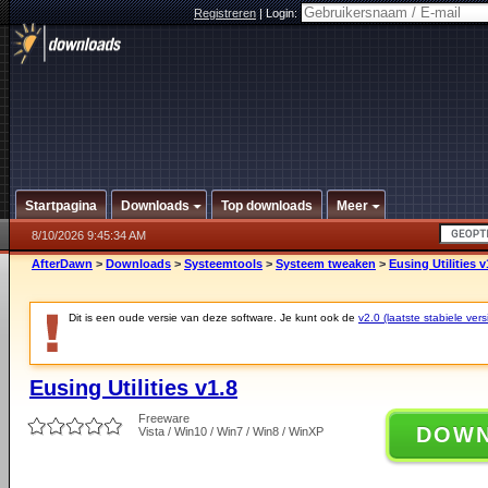
Registreren
|
Login:
Startpagina
Downloads
Top downloads
Meer
8/10/2026 9:45:34 AM
AfterDawn
>
Downloads
>
Systeemtools
>
Systeem tweaken
>
Eusing Utilities v
Dit is een oude versie van deze software. Je kunt ook de
v2.0 (laatste stabiele vers
Eusing Utilities v1.8
Freeware
DOW
Vista / Win10 / Win7 / Win8 / WinXP