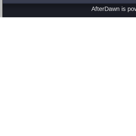
AfterDawn is p