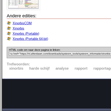
Andere edities:
XinorbisCOM
Xinorbis
Xinorbis (Portable)
Xinorbis (Portable 64-bit)
HTML code om naar deze pagina te linken:
Trefwoorden:
xinorbis
harde schijf
analyse
rapport
rapportag