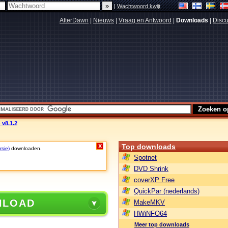
|
Wachtwoord kwijt
AfterDawn
|
Nieuws
|
Vraag en Antwoord
|
Downloads
|
Discu
 v8.1.2
Top downloads
X
rsie)
downloaden.
Spotnet
DVD Shrink
coverXP Free
QuickPar (nederlands)
NLOAD
MakeMKV
HWiNFO64
Meer top downloads