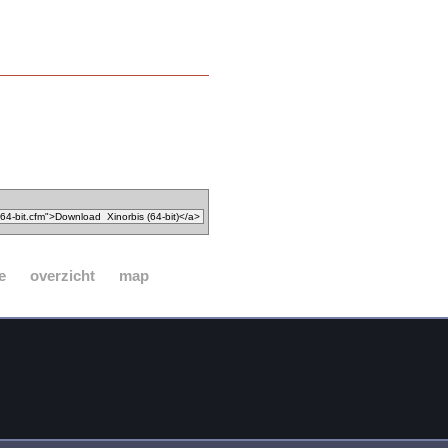
e
overzicht
map