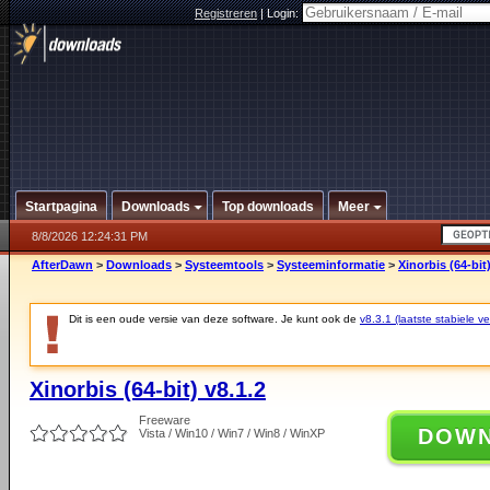
Registreren
|
Login:
Startpagina
Downloads
Top downloads
Meer
8/8/2026 12:24:31 PM
AfterDawn
>
Downloads
>
Systeemtools
>
Systeeminformatie
>
Xinorbis (64-bit)
Dit is een oude versie van deze software. Je kunt ook de
v8.3.1 (laatste stabiele ve
Xinorbis (64-bit) v8.1.2
Freeware
DOW
Vista / Win10 / Win7 / Win8 / WinXP