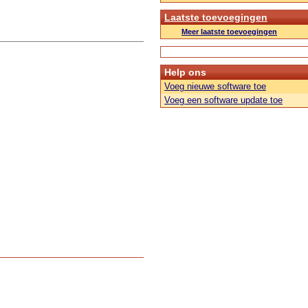
Laatste toevoegingen
Meer laatste toevoegingen
Help ons
Voeg nieuwe software toe
Voeg een software update toe