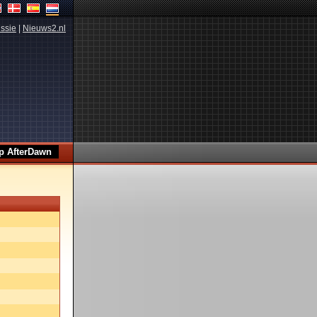
ssie
|
Nieuws2.nl