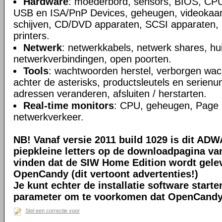
Hardware
: moederbord, sensors, BIOS, CPU
USB en ISA/PnP Devices, geheugen, videokaart
schijven, CD/DVD apparaten, SCSI apparaten, 
printers.
Netwerk
: netwerkkabels, netwerk shares, hu
netwerkverbindingen, open poorten.
Tools
: wachtwoorden herstel, verborgen wa
achter de asterisks, productsleutels en seri
adressen veranderen, afsluiten / herstarten.
Real-time monitors
: CPU, geheugen, Page F
netwerkverkeer.
NB! Vanaf versie 2011 build 1029 is dit ADW
piepkleine letters op de downloadpagina va
vinden dat de SIW Home Edition wordt gelev
OpenCandy (dit vertoont advertenties!)
Je kunt echter de installatie software sta
parameter om te voorkomen dat OpenCandy 
Stel een correctie voor