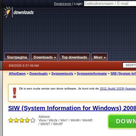
Registreren
|
Login:
Startpagina
Downloads
Top downloads
Meer
8/8/2026 9:37:49 AM
AfterDawn
>
Downloads
>
Systeemtools
>
Systeeminformatie
>
SIW (System In
Dit is een oude versie van deze software. Je kunt ook de
2011 (build 1029) (laatste
SIW (System Information for Windows) 2008
Adware
DOW
Vista / Win2k / Win7 / Win98 / WinME
/ WinNT / WinXP