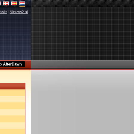
ssie
|
Nieuws2.nl