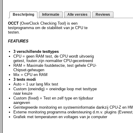
Beschrijving
Informatie
Alle versies
Reviews
OCCT
(OverClock Checking Tool) is een
testprogramma om de stabiliteit van je CPU te
testen.
FEATURES
3 verschillende testtypes
CPU = geen RAM test, de CPU wordt uitvoerig
getest, fouten zijn normaliter CPU-gecentreerd
RAM = Maximale foutdetectie, test gehele CPU-
Chipset-geheugen
Mix = CPU en RAM
3 tests modi
Auto = 1 uur lang Mix test
Custom (oneindig) = oneindige loop met testtype
naar keuze
Custom (fixed) = Test en zelf type en tijdsduur
aangeven
Geïntegreerde monitoring en systeeminformatie dankzij CPU-Z en H
Externe monitoring programma ondersteuning d.m.v. plugins (Everest
Grafiek met temperaturen en voltages van je computer