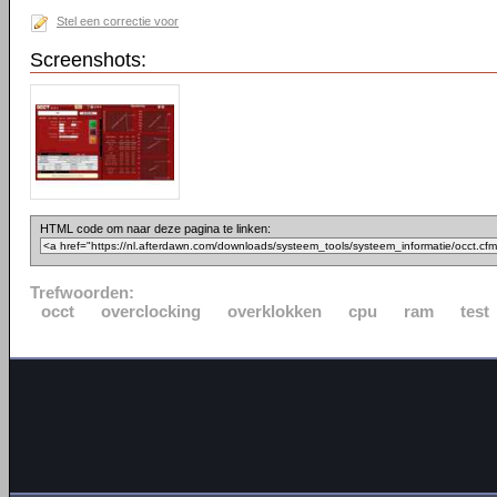
Stel een correctie voor
Screenshots:
HTML code om naar deze pagina te linken:
Trefwoorden:
occt
overclocking
overklokken
cpu
ram
test