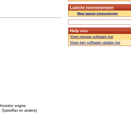
Laatste toevoegingen
Meer laatste toevoegingen
Help ons
Voeg nieuwe software toe
Voeg een software update toe
Wmonitor engine
, Speedfan en andere)