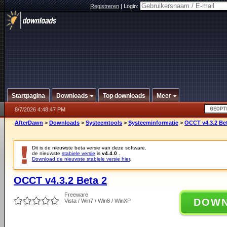
Registreren
|
Login:
Startpagina
Downloads
Top downloads
Meer
8/7/2026 4:48:47 PM
AfterDawn
>
Downloads
>
Systeemtools
>
Systeeminformatie
>
OCCT v4.3.2 Be
Dit is de nieuwste beta versie van deze software.
de nieuwste
stabiele versie
is
v4.4.0
.
Download de nieuwste stabiele versie hier
.
OCCT v4.3.2 Beta 2
Freeware
DOW
Vista / Win7 / Win8 / WinXP