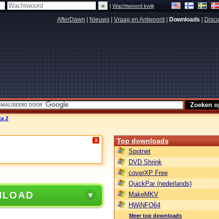
|
Wachtwoord kwijt
AfterDawn
|
Nieuws
|
Vraag en Antwoord
|
Downloads
|
Discu
ta 2
Top downloads
X
Spotnet
DVD Shrink
coverXP Free
QuickPar (nederlands)
NLOAD
MakeMKV
HWiNFO64
Meer top downloads