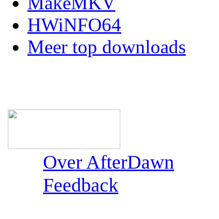
MakeMKV
HWiNFO64
Meer top downloads
Over AfterDawn
Feedback