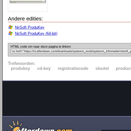
Andere edities:
NirSoft ProduKey
NirSoft ProduKey (64-bit)
HTML code om naar deze pagina te linken:
Trefwoorden:
produkey
cd-key
registratiecode
sleutel
product