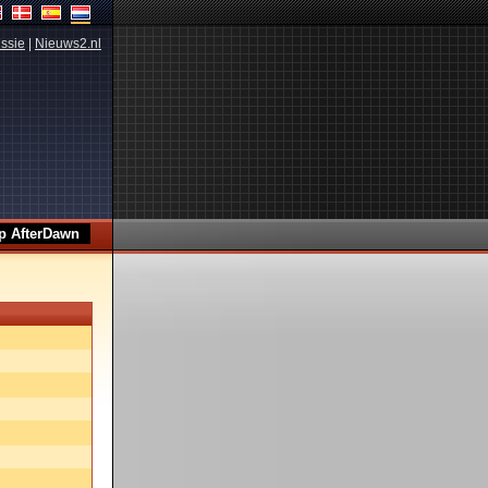
ssie
|
Nieuws2.nl