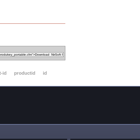
-id
productid
id