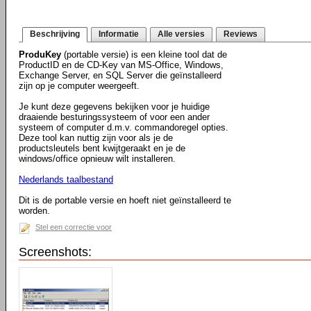
Beschrijving
Informatie
Alle versies
Reviews
ProduKey
(portable versie) is een kleine tool dat de
ProductID en de CD-Key van MS-Office, Windows,
Exchange Server, en SQL Server die geïnstalleerd
zijn op je computer weergeeft.
Je kunt deze gegevens bekijken voor je huidige
draaiende besturingssysteem of voor een ander
systeem of computer d.m.v. commandoregel opties.
Deze tool kan nuttig zijn voor als je de
productsleutels bent kwijtgeraakt en je de
windows/office opnieuw wilt installeren.
Nederlands taalbestand
Dit is de portable versie en hoeft niet geïnstalleerd te
worden.
Stel een correctie voor
Screenshots: