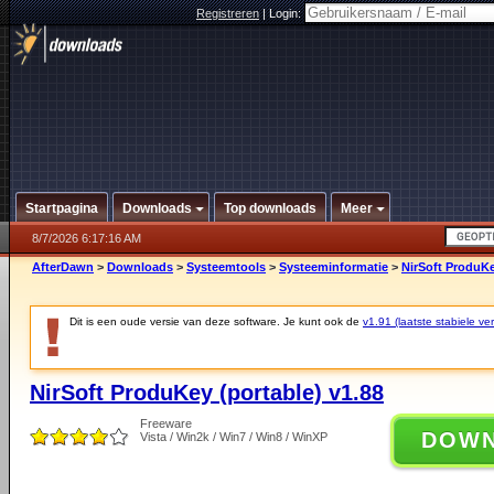
Registreren
|
Login:
Startpagina
Downloads
Top downloads
Meer
8/7/2026 6:17:16 AM
AfterDawn
>
Downloads
>
Systeemtools
>
Systeeminformatie
>
NirSoft ProduKe
Dit is een oude versie van deze software. Je kunt ook de
v1.91 (laatste stabiele ver
NirSoft ProduKey (portable) v1.88
Freeware
DOW
Vista / Win2k / Win7 / Win8 / WinXP