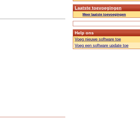
Laatste toevoegingen
Meer laatste toevoegingen
Help ons
Voeg nieuwe software toe
Voeg een software update toe