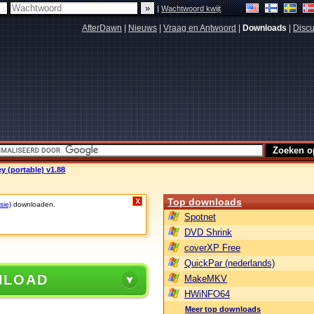
|
Wachtwoord kwijt
AfterDawn
|
Nieuws
|
Vraag en Antwoord
|
Downloads
|
Discu
y (portable) v1.88
Top downloads
X
sie)
downloaden.
Spotnet
DVD Shrink
coverXP Free
QuickPar (nederlands)
NLOAD
MakeMKV
HWiNFO64
Meer top downloads