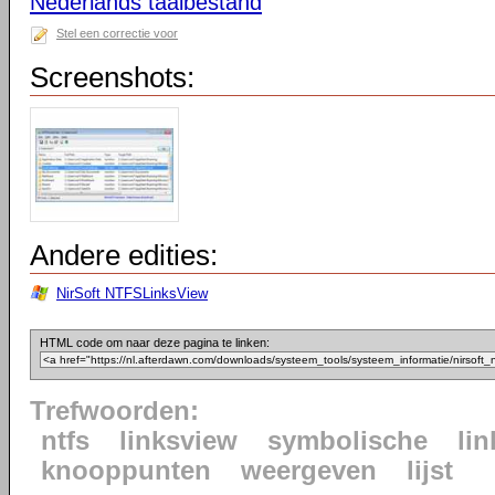
Nederlands taalbestand
Stel een correctie voor
Screenshots:
Andere edities:
NirSoft NTFSLinksView
HTML code om naar deze pagina te linken:
Trefwoorden:
ntfs
linksview
symbolische
lin
knooppunten
weergeven
lijst