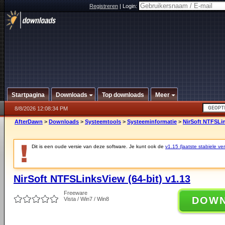
Registreren
|
Login:
Startpagina
Downloads
Top downloads
Meer
8/8/2026 12:08:34 PM
AfterDawn
>
Downloads
>
Systeemtools
>
Systeeminformatie
>
NirSoft NTFSLin
Dit is een oude versie van deze software. Je kunt ook de
v1.15 (laatste stabiele ver
NirSoft NTFSLinksView (64-bit) v1.13
Freeware
DOW
Vista / Win7 / Win8