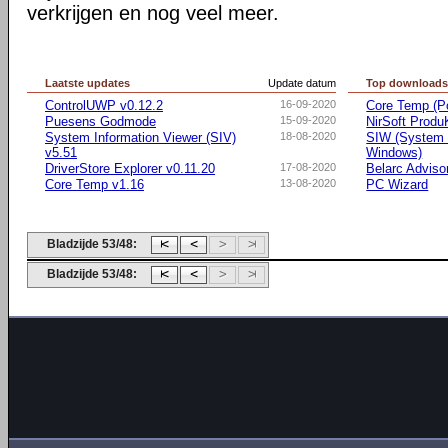
verkrijgen en nog veel meer.
Laatste updates
Update datum
Top download
ControlUWP v0.12.2
16-09-2020
Core Temp (Po
Puesens Godmode
15-09-2020
NirSoft Prod
System Information Viewer (SIV)
18-08-2020
SIW (System I
v5.51
Windows)
DriverStore Explorer v0.11.20
17-08-2020
Belarc Adviso
Core Temp v1.16
13-08-2020
PC Wizard
Bladzijde 53/48:
Bladzijde 53/48: