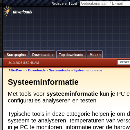
Registreren
|
Login:
Startpagina
Downloads
Top downloads
Meer
8/10/2026 8:52:48 AM
AfterDawn
>
Downloads
>
Systeemtools
>
Systeeminformatie
Systeeminformatie
Met tools voor
systeeminformatie
kun je PC e
configuraties analyseren en testen
Typische tools in deze categorie helpen je om d
systeem te analyseren, temperaturen van vers
in je PC te monitoren, informatie over de har