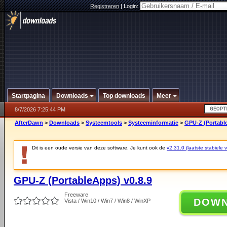
Registreren
|
Login:
Startpagina
Downloads
Top downloads
Meer
8/7/2026 7:25:44 PM
AfterDawn
>
Downloads
>
Systeemtools
>
Systeeminformatie
>
GPU-Z (Portable
Dit is een oude versie van deze software. Je kunt ook de
v2.31.0 (laatste stabiele v
GPU-Z (PortableApps) v0.8.9
Freeware
DOW
Vista / Win10 / Win7 / Win8 / WinXP