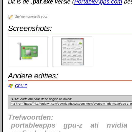
Dit is de
.paf.exe
versie (
PortableApps.com
bes
Stel een correctie voor
Screenshots:
Andere edities:
GPU-Z
HTML code om naar deze pagina te linken:
Trefwoorden:
portableapps
gpu-z
ati
nvidia