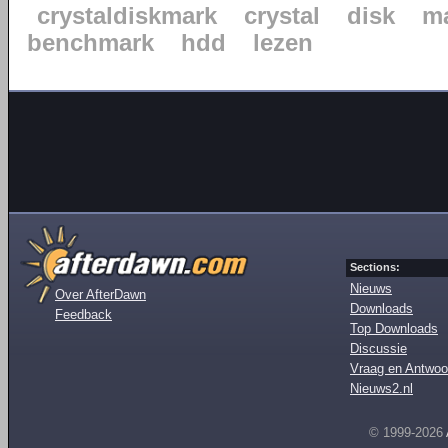
crystaldiskmark
crystal
disk
m
benchmark
hdd
lezen
Sections:
Nieuws
Over AfterDawn
Downloads
Feedback
Top Downloads
Discussie
Vraag en Antwoo
Nieuws2.nl
© 1999-2026