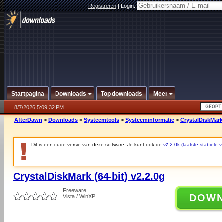
Registreren
|
Login:
Startpagina
Downloads
Top downloads
Meer
8/7/2026 5:09:32 PM
AfterDawn
>
Downloads
>
Systeemtools
>
Systeeminformatie
>
CrystalDiskMark 
Dit is een oude versie van deze software. Je kunt ook de
v2.2.0k (laatste stabiele v
CrystalDiskMark (64-bit) v2.2.0g
Freeware
DOW
Vista / WinXP