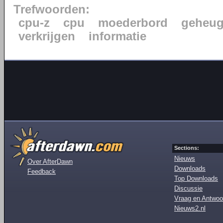
Trefwoorden:
cpu-z
cpu
moederbord
geheu
verkrijgen
informatie
Sections:
Nieuws
Over AfterDawn
Downloads
Feedback
Top Downloads
Discussie
Vraag en Antwoo
Nieuws2.nl