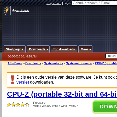
Registreren
|
Login:
Startpagina
Downloads
Top downloads
Meer
8/10/2026 10:46:18 AM
AfterDawn
>
Downloads
>
Systeemtools
>
Systeeminformatie
>
CPU-Z (portable 
Dit is een oude versie van deze software. Je kunt ook
versie)
downloaden.
CPU-Z (portable 32-bit and 64-bi
Freeware
DOW
Vista / Win10 / Win7 / Win8 / WinXP