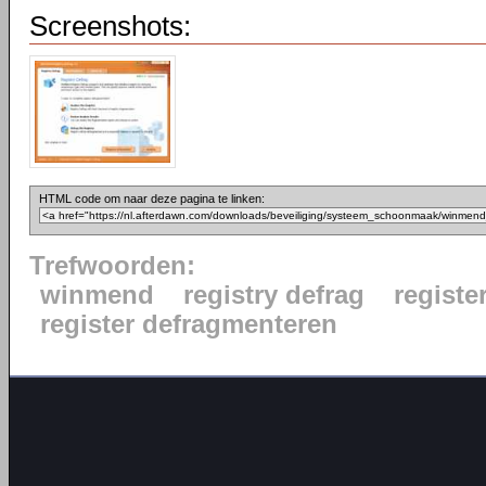
Screenshots:
HTML code om naar deze pagina te linken:
Trefwoorden:
winmend
registry defrag
registe
register defragmenteren