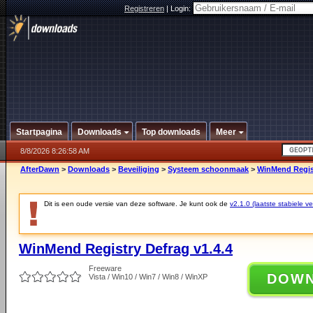
Registreren
|
Login:
Startpagina
Downloads
Top downloads
Meer
8/8/2026 8:26:58 AM
AfterDawn
>
Downloads
>
Beveiliging
>
Systeem schoonmaak
>
WinMend Regist
Dit is een oude versie van deze software. Je kunt ook de
v2.1.0 (laatste stabiele ve
WinMend Registry Defrag v1.4.4
Freeware
DOW
Vista / Win10 / Win7 / Win8 / WinXP